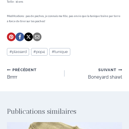
Taille : 10 ans
Modifications : pas de poches, je connais ma fille, pas envie que la tunique traîne par terre
à force de tirer sur les poches!
Étiquettes
#
plassard
#
pop4
#
tunique
de
la
publication :
Navigation
PRÉCÉDENT
SUIVANT
de
Brrrrr
Boneyard shawl
l’article
Publications similaires