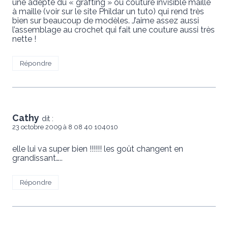
une adepte du « grafting » ou couture invisible maille
à maille (voir sur le site Phildar un tuto) qui rend très
bien sur beaucoup de modèles. J’aime assez aussi
l’assemblage au crochet qui fait une couture aussi très
nette !
Répondre
Cathy
dit :
23 octobre 2009 à 8 08 40 104010
elle lui va super bien !!!!!! les goût changent en
grandissant…..
Répondre