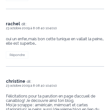
rachel
dit :
23 octobre 2009 à 8 08 40 104010
oui un enfer…mais bon cette tunique en vallait la peine…
elle est superbe…
Répondre
christine
dit :
23 octobre 2009 à 8 08 40 104010
Félicitations pour ta parution en page d’accueil de
canalblog! Je découvre ainsi ton blog.
Moi je scrappe : américain, mémoart et cartes
stampin’up!, je peins aussi (deuxième blog en lien du