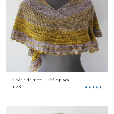
Modèle de tricot – Châle Jalava
4,95
€
Note
5.00
sur 5