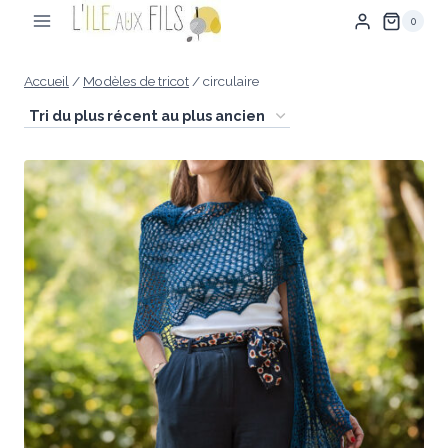
Aller
0
au
contenu
Accueil
/
Modèles de tricot
/
circulaire