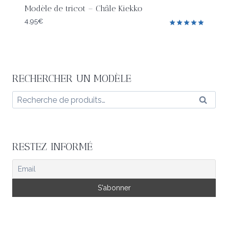
Modèle de tricot – Châle Kiekko
4,95
€
Note
5.00
sur 5
RECHERCHER UN MODÈLE
Recherche
Reche
pour :
RESTEZ INFORMÉ