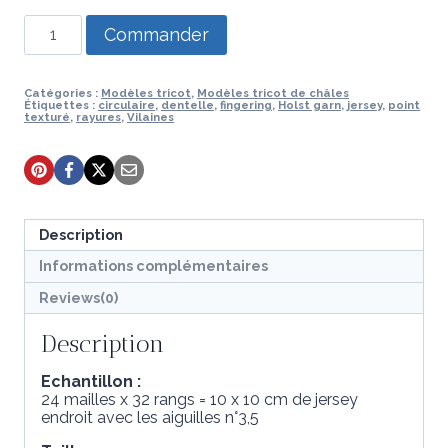
quantité
Commander
de
Modèle
de
tricot
Catégories :
Modèles tricot
,
Modèles tricot de châles
Étiquettes :
circulaire
,
dentelle
,
fingering
,
Holst garn
,
jersey
,
point
-
texturé
,
rayures
,
Vilaines
Châle
Tammea
Description
Informations complémentaires
Reviews(0)
Description
Echantillon :
24 mailles x 32 rangs = 10 x 10 cm de jersey
endroit avec les aiguilles n°3,5