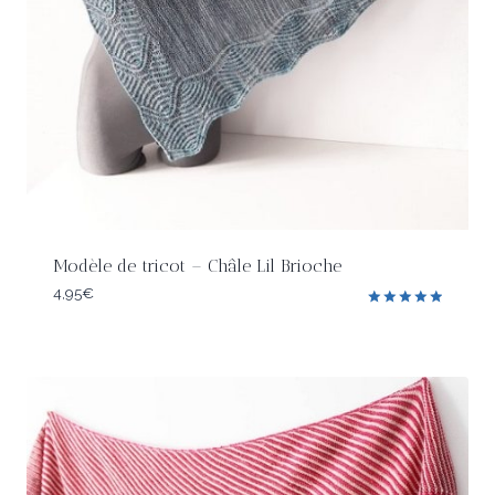
Modèle de tricot – Châle Lil Brioche
4,95
€
Note
5.00
sur 5