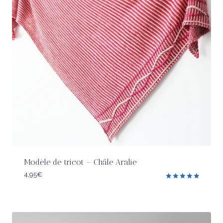
Modèle de tricot – Châle Aralie
4,95
€
Note
5.00
sur 5