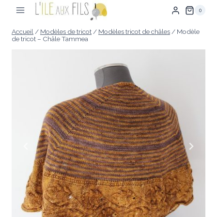
Aller
0
au
contenu
Accueil
/
Modèles de tricot
/
Modèles tricot de châles
/
Modèle
de tricot – Châle Tammea