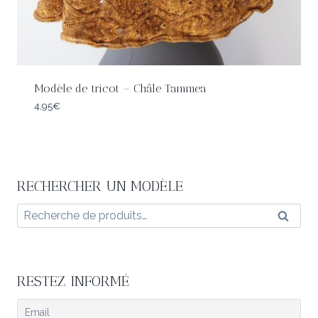
Modèle de tricot – Châle Tammea
4,95
€
RECHERCHER UN MODÈLE
Recherche
Reche
pour :
RESTEZ INFORMÉ