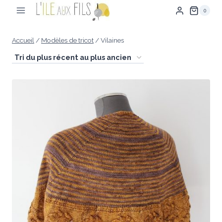
Aller
0
au
contenu
Accueil
/
Modèles de tricot
/
Vilaines