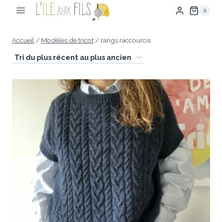
Aller
0
au
contenu
Accueil
/
Modèles de tricot
/
rangs raccourcis