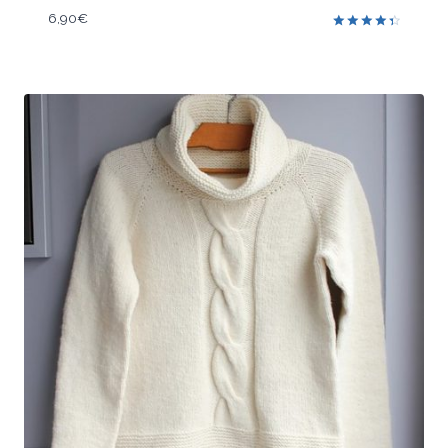
6,90
€
Note
4.50
sur 5