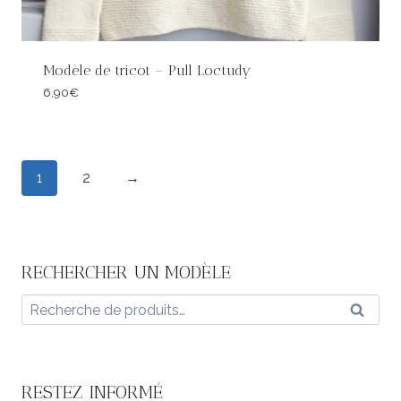
Modèle de tricot – Pull Loctudy
6,90
€
1
2
→
RECHERCHER UN MODÈLE
Recherche
Reche
pour :
RESTEZ INFORMÉ