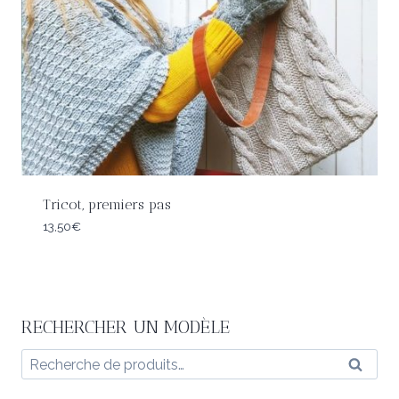
Tricot, premiers pas
13,50
€
RECHERCHER UN MODÈLE
Recherche
Reche
pour :