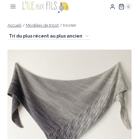
Aller
0
au
contenu
Accueil
/
Modèles de tricot
/
tricoter