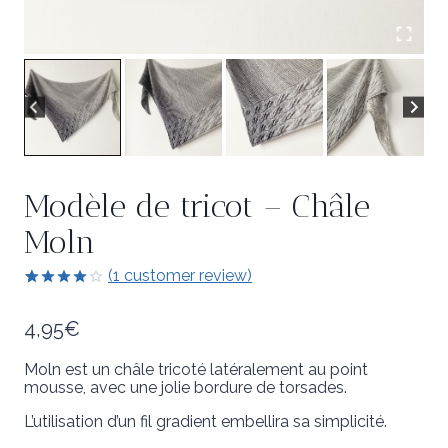
Modèle de tricot – Châle
Moln
(
1
customer review)
4.00
5
1
out
of
based
4,95
€
on
customer
rating
Moln est un châle tricoté latéralement au point
mousse, avec une jolie bordure de torsades.
L’utilisation d’un fil gradient embellira sa simplicité.