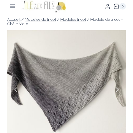
Aller
0
au
contenu
Accueil
/
Modèles de tricot
/
Modèles tricot
/
Modèle de tricot –
Châle Moln