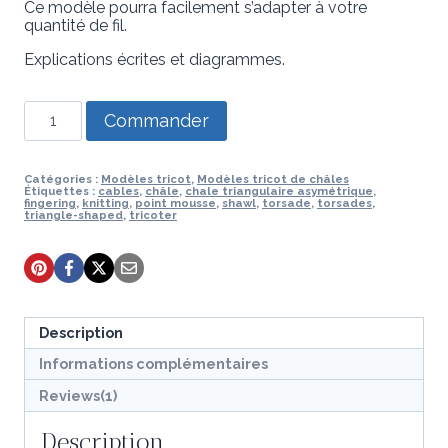
Ce modèle pourra facilement s’adapter à votre
quantité de fil.
Explications écrites et diagrammes.
quantité
Commander
de
Modèle
de
tricot
Catégories :
Modèles tricot
,
Modèles tricot de châles
Étiquettes :
cables
,
châle
,
chale triangulaire asymétrique
,
-
fingering
,
knitting
,
point mousse
,
shawl
,
torsade
,
torsades
,
Châle
triangle-shaped
,
tricoter
Moln
Description
Informations complémentaires
Reviews(1)
Description