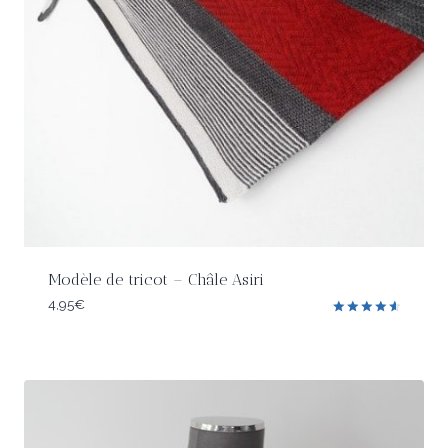
Modèle de tricot – Châle Asiri
4,95
€
Note
4.67
sur 5