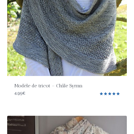
Modèle de tricot – Châle Syrma
4,95
€
Note
5.00
sur 5