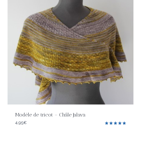
Modèle de tricot – Châle Jalava
4,95
€
Note
5.00
sur 5