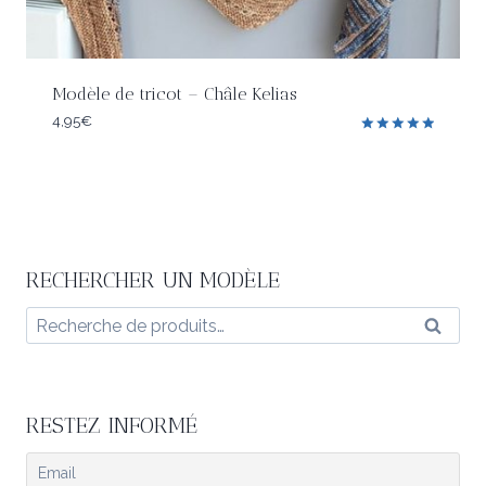
Modèle de tricot – Châle Kelias
4,95
€
Note
5.00
sur 5
RECHERCHER UN MODÈLE
Recherche
Reche
pour :
RESTEZ INFORMÉ