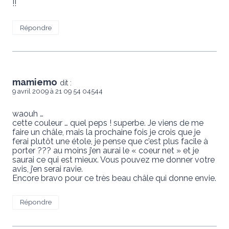
!!
Répondre
mamiemo
dit :
9 avril 2009 à 21 09 54 04544
waouh …
cette couleur … quel peps ! superbe. Je viens de me
faire un châle, mais la prochaine fois je crois que je
ferai plutôt une étole, je pense que c’est plus facile à
porter ??? au moins j’en aurai le « coeur net » et je
saurai ce qui est mieux. Vous pouvez me donner votre
avis, j’en serai ravie.
Encore bravo pour ce très beau châle qui donne envie.
Répondre