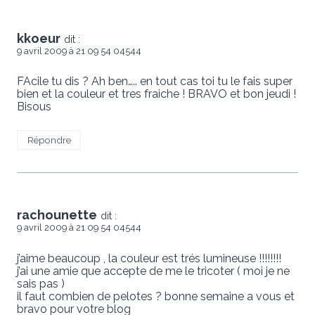
kkoeur
dit :
9 avril 2009 à 21 09 54 04544
FAcile tu dis ? Ah ben….. en tout cas toi tu le fais super
bien et la couleur et tres fraiche ! BRAVO et bon jeudi !
Bisous
Répondre
rachounette
dit :
9 avril 2009 à 21 09 54 04544
j’aime beaucoup , la couleur est trés lumineuse !!!!!!!!
j’ai une amie que accepte de me le tricoter ( moi je ne
sais pas )
il faut combien de pelotes ? bonne semaine a vous et
bravo pour votre blog