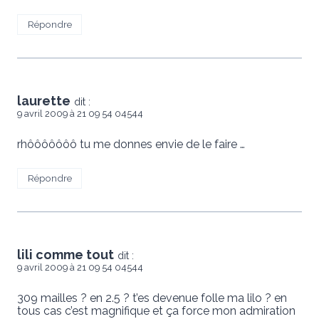
Répondre
laurette
dit :
9 avril 2009 à 21 09 54 04544
rhôôôôôôô tu me donnes envie de le faire …
Répondre
lili comme tout
dit :
9 avril 2009 à 21 09 54 04544
309 mailles ? en 2.5 ? t’es devenue folle ma lilo ? en
tous cas c’est magnifique et ça force mon admiration