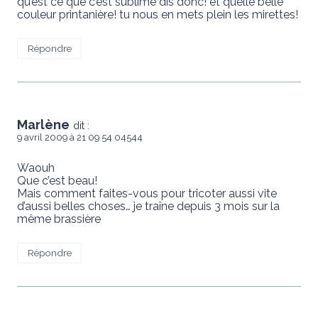
qu’est ce que c’est sublime dis donc! et quelle belle
couleur printanière! tu nous en mets plein les mirettes!
Répondre
Marlène
dit :
9 avril 2009 à 21 09 54 04544
Waouh
Que c’est beau!
Mais comment faites-vous pour tricoter aussi vite
d’aussi belles choses… je traîne depuis 3 mois sur la
même brassière
Répondre