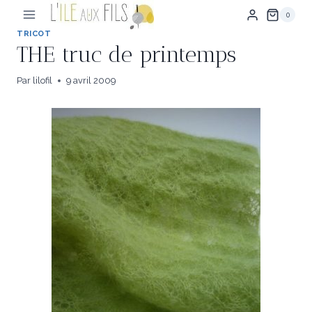
Aller
0
au
contenu
TRICOT
THE truc de printemps
Par
lilofil
9 avril 2009