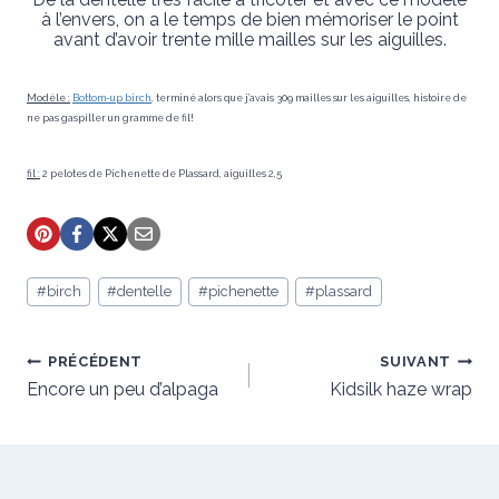
à l’envers, on a le temps de bien mémoriser le point
avant d’avoir trente mille mailles sur les aiguilles.
Modèle :
Bottom-up birch
, terminé alors que j’avais 309 mailles sur les aiguilles, histoire de
ne pas gaspiller un gramme de fil!
fil :
2 pelotes de Pichenette de Plassard, aiguilles 2,5
Étiquettes
#
birch
#
dentelle
#
pichenette
#
plassard
de
la
publication :
Navigation
PRÉCÉDENT
SUIVANT
de
Encore un peu d’alpaga
Kidsilk haze wrap
l’article