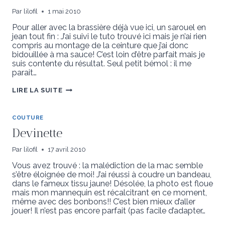
Par
lilofil
1 mai 2010
Pour aller avec la brassière déjà vue ici, un sarouel en
jean tout fin : J’ai suivi le tuto trouvé ici mais je n’ai rien
compris au montage de la ceinture que j’ai donc
bidouillée à ma sauce! C’est loin d’être parfait mais je
suis contente du résultat. Seul petit bémol : il me
parait…
SAROUEL
LIRE LA SUITE
COUTURE
Devinette
Par
lilofil
17 avril 2010
Vous avez trouvé : la malédiction de la mac semble
s’être éloignée de moi! J’ai réussi à coudre un bandeau,
dans le fameux tissu jaune! Désolée, la photo est floue
mais mon mannequin est récalcitrant en ce moment,
même avec des bonbons!! C’est bien mieux d’aller
jouer! Il n’est pas encore parfait (pas facile d’adapter…