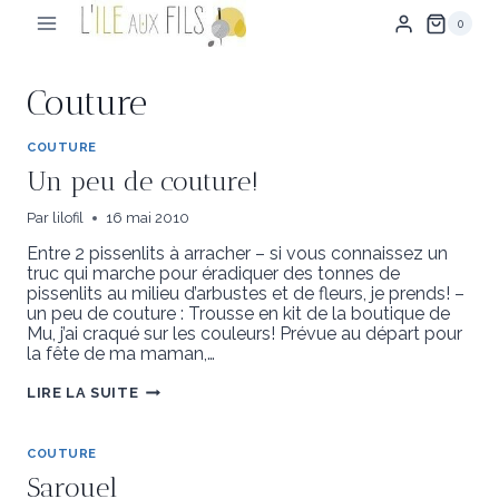
Aller
0
au
contenu
Couture
COUTURE
Un peu de couture!
Par
lilofil
16 mai 2010
Entre 2 pissenlits à arracher – si vous connaissez un
truc qui marche pour éradiquer des tonnes de
pissenlits au milieu d’arbustes et de fleurs, je prends! –
un peu de couture : Trousse en kit de la boutique de
Mu, j’ai craqué sur les couleurs! Prévue au départ pour
la fête de ma maman,…
UN
LIRE LA SUITE
PEU
DE
COUTURE!
COUTURE
Sarouel