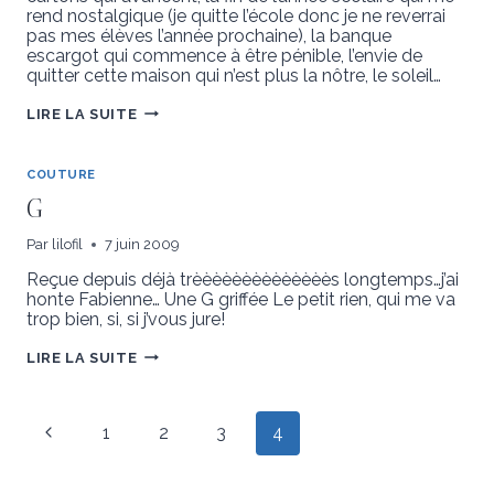
rend nostalgique (je quitte l’école donc je ne reverrai
pas mes élèves l’année prochaine), la banque
escargot qui commence à être pénible, l’envie de
quitter cette maison qui n’est plus la nôtre, le soleil…
NSP
LIRE LA SUITE
COUTURE
G
Par
lilofil
7 juin 2009
Reçue depuis déjà trèèèèèèèèèèèèèès longtemps…j’ai
honte Fabienne… Une G griffée Le petit rien, qui me va
trop bien, si, si j’vous jure!
G
LIRE LA SUITE
Navigation
Page
1
2
3
4
de
précédente
page