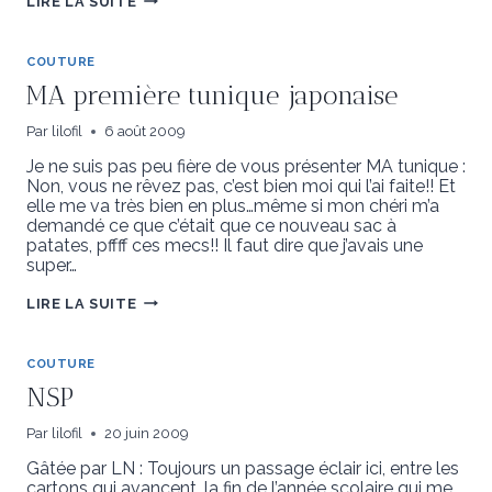
LIRE LA SUITE
GRAVE
DOCTEUR…
COUTURE
MA première tunique japonaise
Par
lilofil
6 août 2009
Je ne suis pas peu fière de vous présenter MA tunique :
Non, vous ne rêvez pas, c’est bien moi qui l’ai faite!! Et
elle me va très bien en plus…même si mon chéri m’a
demandé ce que c’était que ce nouveau sac à
patates, pffff ces mecs!! Il faut dire que j’avais une
super…
MA
LIRE LA SUITE
PREMIÈRE
TUNIQUE
JAPONAISE
COUTURE
NSP
Par
lilofil
20 juin 2009
Gâtée par LN : Toujours un passage éclair ici, entre les
cartons qui avancent, la fin de l’année scolaire qui me