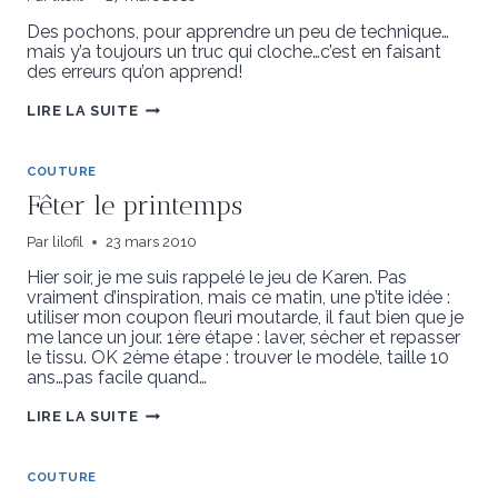
DE
LA
Des pochons, pour apprendre un peu de technique…
LOOSE
mais y’a toujours un truc qui cloche…c’est en faisant
des erreurs qu’on apprend!
J’M’ENTRAÎNE!
LIRE LA SUITE
COUTURE
Fêter le printemps
Par
lilofil
23 mars 2010
Hier soir, je me suis rappelé le jeu de Karen. Pas
vraiment d’inspiration, mais ce matin, une p’tite idée :
utiliser mon coupon fleuri moutarde, il faut bien que je
me lance un jour. 1ère étape : laver, sécher et repasser
le tissu. OK 2ème étape : trouver le modèle, taille 10
ans…pas facile quand…
FÊTER
LIRE LA SUITE
LE
PRINTEMPS
COUTURE