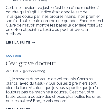
Certaines avaient vu juste, c’est bien d’une machine à
coudre qu’il s’agit! L’indice était donc le sac de
musique cousu par mes propres mains, mon premier
sac fait toute seule comme une grande!! Encore merci
Claire de m’avoir montré les bases la dernière fois! Sac
en coton et peinture textile au pochoir avec la
méthode…
MAC
LIRE LA SUITE
COUTURE
C’est grave docteur…
Par
lilofil
9 octobre 2009
…si, je ressors d’une vente de vêtements Chemins
blancs avec du tissu?? Oui, oui les 2 premiers sont
bien du liberty! …alors que je vous rappelle que je n’ai
toujours pas de machine à coudre… C’est de votre
faute, aussi, à coudre des choses plus belles les unes
que les autres! Bon, je vais encore…
C’EST