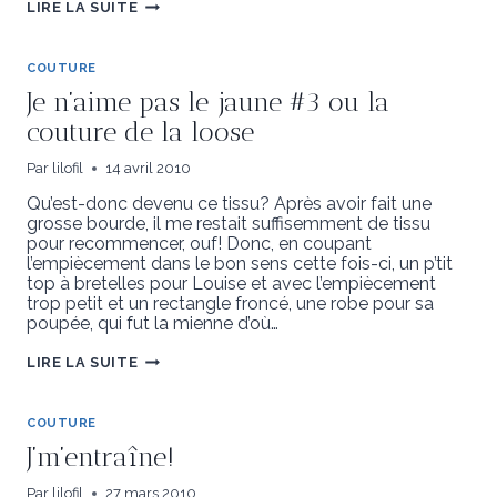
DEVINETTE
LIRE LA SUITE
COUTURE
Je n’aime pas le jaune #3 ou la
couture de la loose
Par
lilofil
14 avril 2010
Qu’est-donc devenu ce tissu? Après avoir fait une
grosse bourde, il me restait suffisemment de tissu
pour recommencer, ouf! Donc, en coupant
l’empiècement dans le bon sens cette fois-ci, un p’tit
top à bretelles pour Louise et avec l’empiècement
trop petit et un rectangle froncé, une robe pour sa
poupée, qui fut la mienne d’où…
JE
LIRE LA SUITE
N’AIME
PAS
LE
JAUNE
COUTURE
#3
J’m’entraîne!
OU
LA
COUTURE
Par
lilofil
27 mars 2010