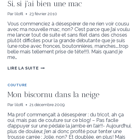
Si, si j’ai bien une mac
Par
lilofil
23 février 2010
Vous commenciez à désespérer de ne rien voir cousu
avec ma nouvelle mac, non? C’est parce que j’ai voulu
me lancer tout de suite et sans filet dans des choses
plutôt difficiles pour la grande débutante que je suis
(une robe avec fronces, boutonnières, manches….trop
belle mais tellement prise de tête!!!). Mais quand je
me…
SI,
LIRE LA SUITE
SI
J’AI
BIEN
UNE
COUTURE
MAC
Mon biscornu dans la neige
Par
lilofil
21 décembre 2009
Ma prof commençait à désespérer : du tricot, ah ça
oui, mais pas de couture sur ce blog! – Pas facile
d’appuyer sur une pédale la jambe en l’air!!- Aujourd’hui,
plus de douleur, j’en ai donc profité pour tenter une
trousse carrée : Jolie, non? Et doublée, en plus! Mais