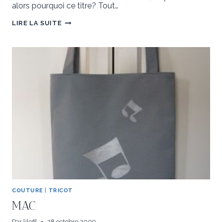
alors pourquoi ce titre? Tout…
MON
LIRE LA SUITE
BISCORNU
DANS
LA
NEIGE
COUTURE
|
TRICOT
MAC
Par
lilofil
28 octobre 2009