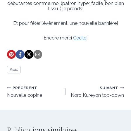
débutantes comme moi (patron hyper facile, bon plan
tissu…) je prends!
Et pour fêter l’évènement, une nouvelle bannière!
Encore merci
Cécile
!
Étiquettes
#
sac
de
la
publication :
Navigation
PRÉCÉDENT
SUIVANT
de
Nouvelle copine
Noro Kureyon top-down
l’article
Publications similaires