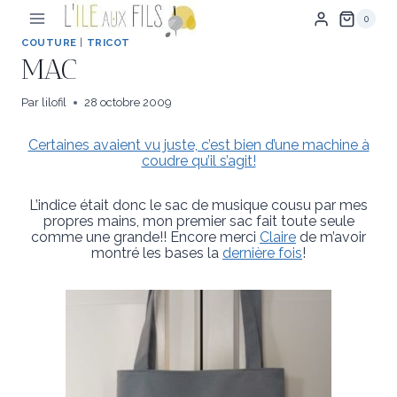
Aller
0
au
contenu
COUTURE
|
TRICOT
MAC
Par
lilofil
28 octobre 2009
Certaines avaient vu juste, c’est bien d’une machine à
coudre qu’il s’agit!
L’indice était donc le sac de musique cousu par mes
propres mains, mon premier sac fait toute seule
comme une grande!! Encore merci
Claire
de m’avoir
montré les bases la
dernière fois
!