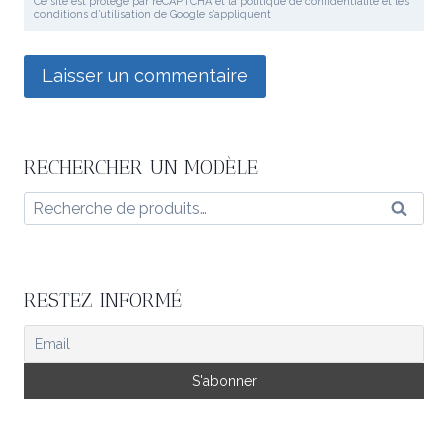
Ce site est protégé par reCAPTCHA et la politique de confidentialité et les
conditions d’utilisation de Google s’appliquent
RECHERCHER UN MODÈLE
Recherche
Reche
pour :
RESTEZ INFORMÉ