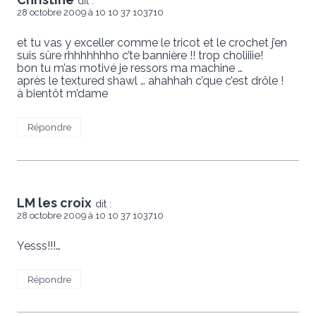
dit :
28 octobre 2009 à 10 10 37 103710
et tu vas y exceller comme le tricot et le crochet j’en
suis sûre rhhhhhhho c’te bannière !! trop choliiiie!
bon tu m’as motivé je ressors ma machine …
après le textured shawl … ahahhah c’que c’est drôle !
à bientôt m’dame
Répondre
LM les croix
dit :
28 octobre 2009 à 10 10 37 103710
Yesss!!!…
Répondre