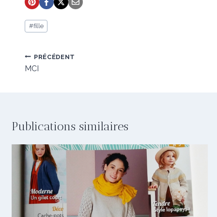
Étiquettes
#
fille
de
la
publication :
Navigation
PRÉCÉDENT
de
MCI
l’article
Publications similaires