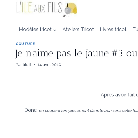
Aller
au
contenu
Modèles tricot
Ateliers Tricot
Livres tricot
Tu
COUTURE
Je n’aime pas le jaune #3 ou
Par
lilofil
14 avril 2010
Après avoir fait
Donc,
en coupant l’empiècement dans le bon sens cette fois