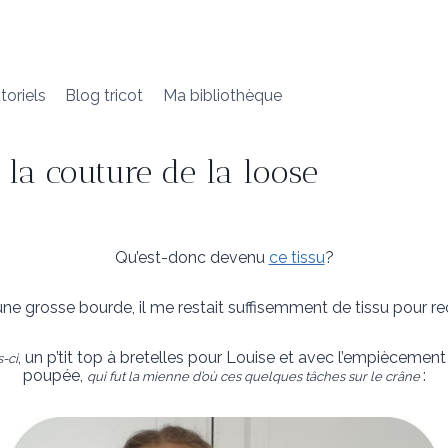
toriels
Blog tricot
Ma bibliothèque
 la couture de la loose
Qu’est-donc devenu
ce tissu
?
 une grosse bourde, il me restait suffisemment de tissu pour 
, un p’tit top à bretelles pour Louise et avec l’empiècement
-ci
poupée,
:
qui fut la mienne d’où ces quelques tâches sur le crâne