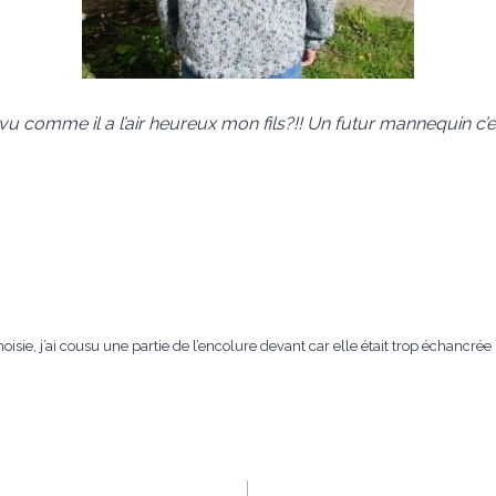
vu comme il a l’air heureux mon fils?!! Un futur mannequin c’es
oisie, j’ai cousu une partie de l’encolure devant car elle était trop échancré