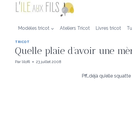
Aller
au
contenu
Modèles tricot
Ateliers Tricot
Livres tricot
Tu
TRICOT
Quelle plaie d’avoir une mè
Par
lilofil
23 juillet 2008
Pff…déjà qu’elle squatt