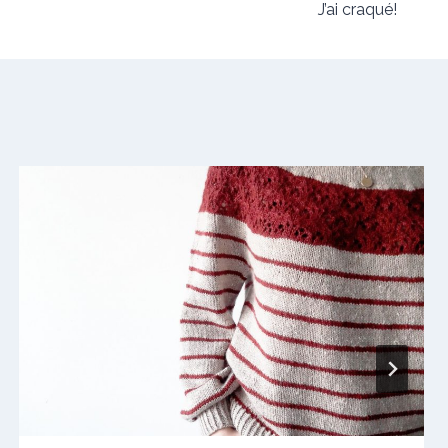
J’ai craqué!