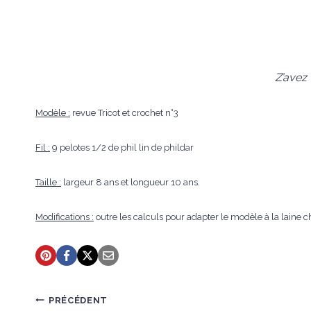
Z’avez 
Modèle :
revue Tricot et crochet n°3
Fil :
9 pelotes 1/2 de phil lin de phildar
Taille :
largeur 8 ans et longueur 10 ans.
Modifications :
outre les calculs pour adapter le modèle à la laine ch
Navigation
PRÉCÉDENT