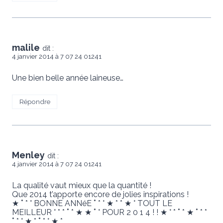
malile
dit :
4 janvier 2014 à 7 07 24 01241
Une bien belle année laineuse…
Répondre
Menley
dit :
4 janvier 2014 à 7 07 24 01241
La qualité vaut mieux que la quantité !
Que 2014 t’apporte encore de jolies inspirations !
★ ˚ * ° BONNE ANNéE ˚ * ° ★ * * ★ ° TOUT LE
MEILLEUR ° * * ˚ * ★ ★ ˚ ° POUR 2 0 1 4 ! ! ★ ° * ˚ * ★ ˚ * *
˚ * ° ★ * ˚ * ° ★ *