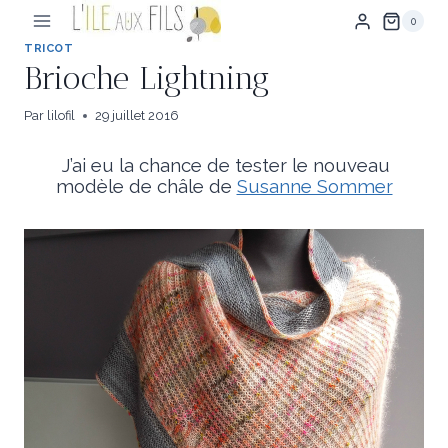
Aller
0
au
contenu
TRICOT
Brioche Lightning
Par
lilofil
29 juillet 2016
J’ai eu la chance de tester le nouveau
modèle de châle de
Susanne Sommer