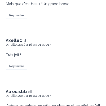
Mais que c’est beau ! Un grand bravo !
Répondre
AxelleC
dit :
29 juillet 2016 à 16 04 01 07017
Très joli !
Répondre
Au ouistiti
dit :
29 juillet 2016 à 16 04 01 07017
J’adore les coloris, en effet ça change et en effet ça fait