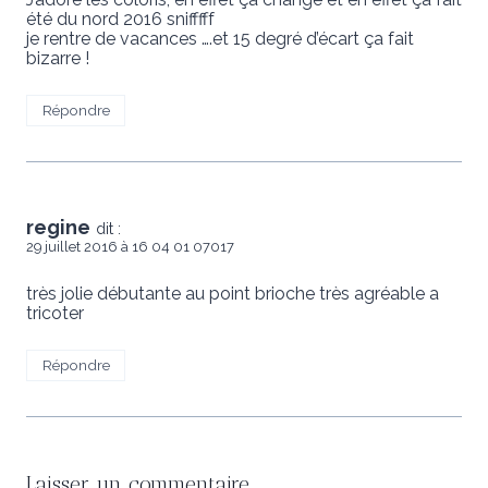
été du nord 2016 snifffff
je rentre de vacances ….et 15 degré d’écart ça fait
bizarre !
Répondre
regine
dit :
29 juillet 2016 à 16 04 01 07017
très jolie débutante au point brioche très agréable a
tricoter
Répondre
Laisser un commentaire