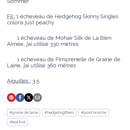
Sommer
Fil :
1 écheveau de Hedgehog Skinny Singles
coloris just peachy
1 écheveau de Mohair Silk de La Bien
Aimée, j’ai utilisé 330 mètres
1 écheveau de Pimprenelle de Graine de
Laine, j’ai utilisé 360 mètres
Aiguilles :
3,5
Étiquettes
#
graine de laine
#
hedgehogfibers
#
point brioche
de
la
#
test knit
publication :