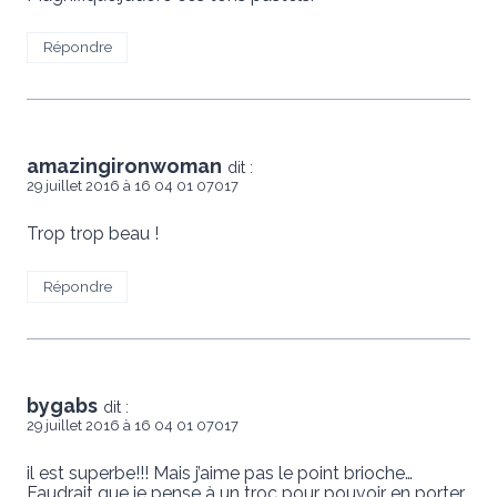
Répondre
amazingironwoman
dit :
29 juillet 2016 à 16 04 01 07017
Trop trop beau !
Répondre
bygabs
dit :
29 juillet 2016 à 16 04 01 07017
il est superbe!!! Mais j’aime pas le point brioche…
Faudrait que je pense à un troc pour pouvoir en porter