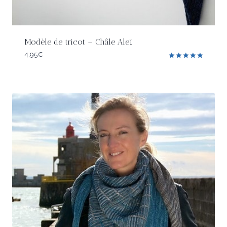
Modèle de tricot – Châle Aleï
4,95
€
Note
5.00
sur 5