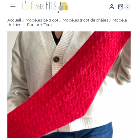
Aller
0
au
contenu
Accueil
/
Modèles de tricot
/
Modèles tricot de châles
/
Modèle
de tricot – Foulard Zyra