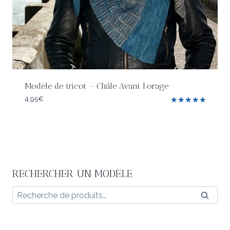
Modèle de tricot – Châle Avant l’orage
4,95
€
Note
5.00
sur 5
RECHERCHER UN MODÈLE
Recherche
Reche
pour :