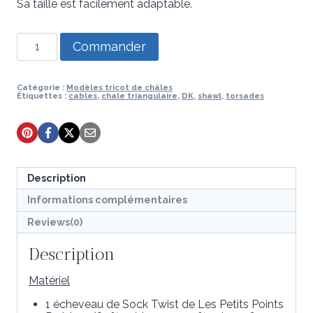
Sa taille est facilement adaptable.
quantité
Commander
de
Modèle
de
tricot
Catégorie :
Modèles tricot de châles
Étiquettes :
cables
,
chale triangulaire
,
DK
,
shawl
,
torsades
-
Foulard
Zyra
Description
Informations complémentaires
Reviews(0)
Description
Matériel
1 écheveau de Sock Twist de Les Petits Points