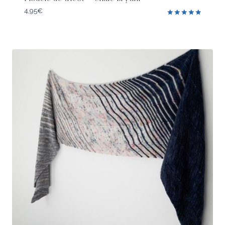
4,95
€
Note
5.00
sur 5