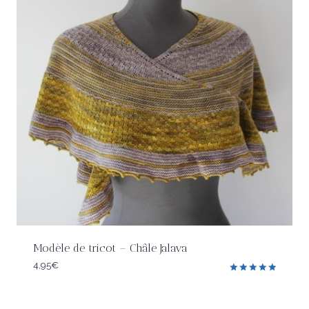
Modèle de tricot – Châle Jalava
4,95
€
Note
5.00
sur 5