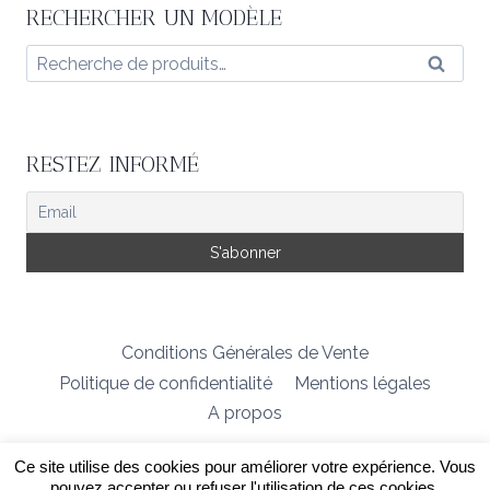
RECHERCHER UN MODÈLE
Recherche
Reche
pour :
RESTEZ INFORMÉ
Conditions Générales de Vente
Politique de confidentialité
Mentions légales
A propos
Ce site utilise des cookies pour améliorer votre expérience. Vous
© 2026 Créatrice de modèles tricot
pouvez accepter ou refuser l'utilisation de ces cookies.