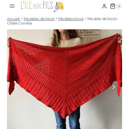
Aller
0
au
contenu
Accueil
/
Modèles de tricot
/
Modèles tricot
/
Modèle de tricot-
Châle Corokia