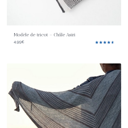
Modèle de tricot – Châle Asiri
4,95
€
Note
4.67
sur 5