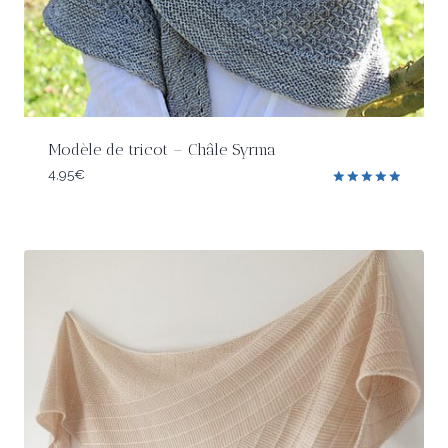
Modèle de tricot – Châle Syrma
4,95
€
Note
5.00
sur 5