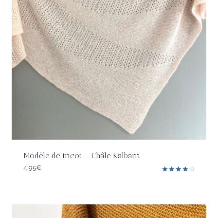
Modèle de tricot – Châle Kalbarri
4,95
€
Note
4.00
sur 5