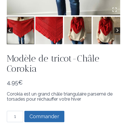
Modèle de tricot-Châle
Corokia
4,95
€
Corokia est un grand châle triangulaire parsemé de
torsades pour réchauffer votre hiver
quantité
Commander
de
Modèle