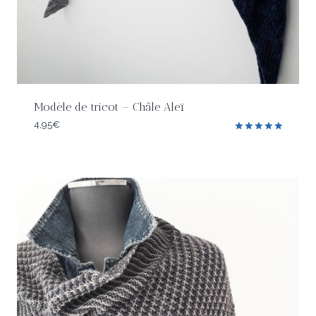
Modèle de tricot – Châle Aleï
4,95
€
Note
5.00
sur 5