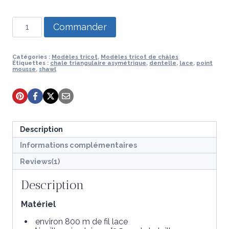
quantité
Commander
de
Modèle
de
tricot
Catégories :
Modèles tricot
,
Modèles tricot de châles
Étiquettes :
chale triangulaire asymétrique
,
dentelle
,
lace
,
point
-
mousse
,
shawl
Châle
Kalbarri
Description
Informations complémentaires
Reviews(1)
Description
Matériel
environ 800 m de fil lace