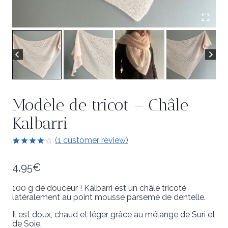
Modèle de tricot – Châle
Kalbarri
(
1
customer review)
4.00
5
1
out
of
based
4,95
€
on
customer
rating
100 g de douceur ! Kalbarri est un châle tricoté
latéralement au point mousse parsemé de dentelle.
Il est doux, chaud et léger grâce au mélange de Suri et
de Soie.