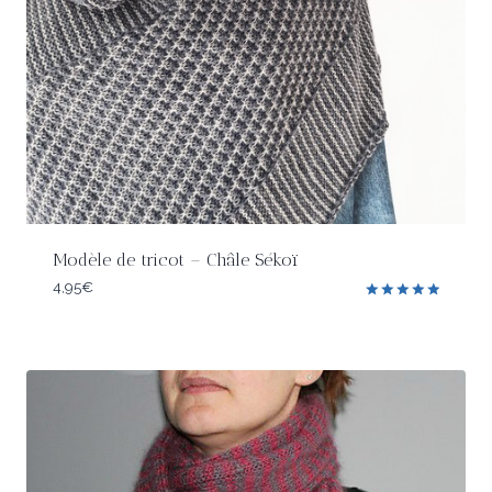
Modèle de tricot – Châle Sékoï
4,95
€
Note
5.00
sur 5