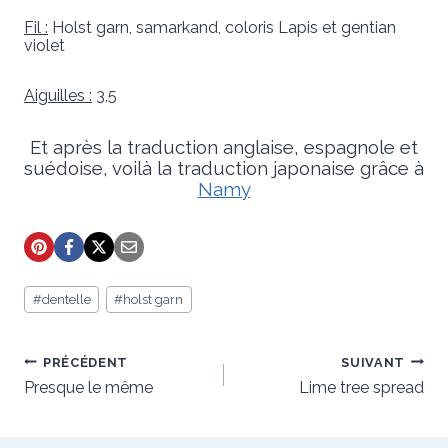
Fil :
Holst garn, samarkand, coloris Lapis et gentian
violet
Aiguilles :
3,5
Et après la traduction anglaise, espagnole et
suédoise, voilà la traduction japonaise grâce à
Namy
Étiquettes
#
dentelle
#
holst garn
de
la
publication :
Navigation
PRÉCÉDENT
SUIVANT
de
Presque le même
Lime tree spread
l’article