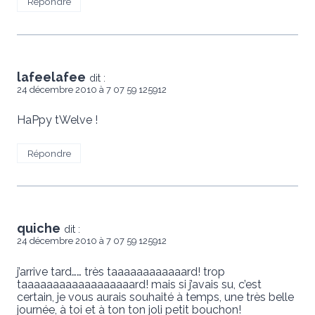
Répondre
lafeelafee
dit :
24 décembre 2010 à 7 07 59 125912
HaPpy tWelve !
Répondre
quiche
dit :
24 décembre 2010 à 7 07 59 125912
j’arrive tard…… très taaaaaaaaaaaard! trop
taaaaaaaaaaaaaaaaaard! mais si j’avais su, c’est
certain, je vous aurais souhaité à temps, une très belle
journée, à toi et à ton ton joli petit bouchon!