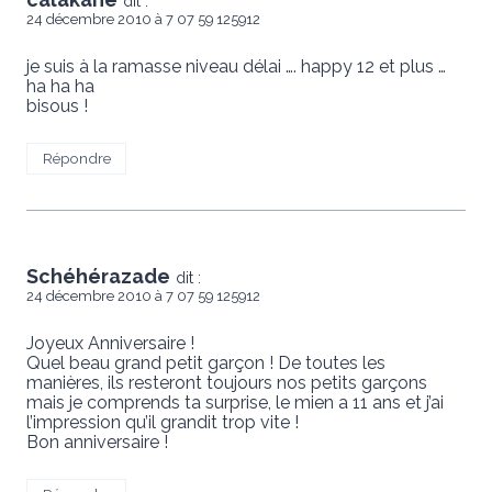
dit :
24 décembre 2010 à 7 07 59 125912
je suis à la ramasse niveau délai …. happy 12 et plus …
ha ha ha
bisous !
Répondre
Schéhérazade
dit :
24 décembre 2010 à 7 07 59 125912
Joyeux Anniversaire !
Quel beau grand petit garçon ! De toutes les
manières, ils resteront toujours nos petits garçons
mais je comprends ta surprise, le mien a 11 ans et j’ai
l’impression qu’il grandit trop vite !
Bon anniversaire !