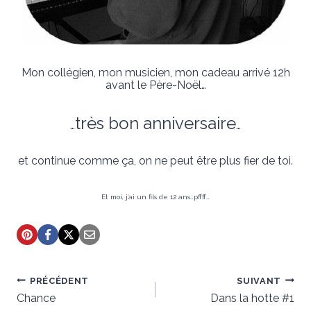
Mon collégien, mon musicien, mon cadeau arrivé 12h
avant le Père-Noël…
très bon anniversaire
…
…
et continue comme ça, on ne peut être plus fier de toi.
Et moi, j’ai un fils de 12 ans…pffff…
Navigation
PRÉCÉDENT
SUIVANT
de
Chance
Dans la hotte #1