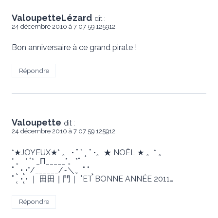
ValoupetteLézard
dit :
24 décembre 2010 à 7 07 59 125912
Bon anniversaire à ce grand pirate !
Répondre
Valoupette
dit :
24 décembre 2010 à 7 07 59 125912
*★JOYEUX★* 。 • ˚ ˚ ˛ ˚ •。★ NOËL ★ 。* 。
° 。 ° ˚* _Π_____*。*˚
˚ ˛ •˛•*/______/~＼。˚ ˚ ˛
˚ ˛ •˛• ｜ 田田｜門｜ ˚ET BONNE ANNÉE 2011…
Répondre