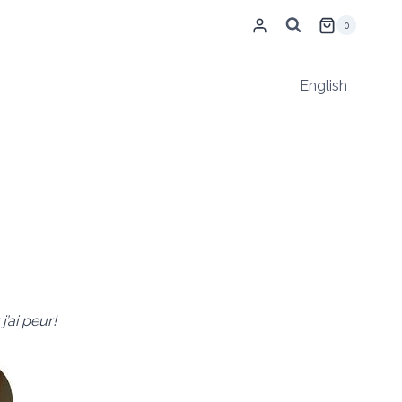
0
English
j’ai peur!