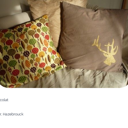
colat
ner, Hazebrouck