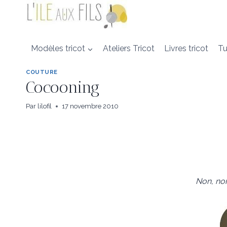
Aller
au
contenu
Modèles tricot
Ateliers Tricot
Livres tricot
Tu
COUTURE
Cocooning
Par
lilofil
17 novembre 2010
Non, non 