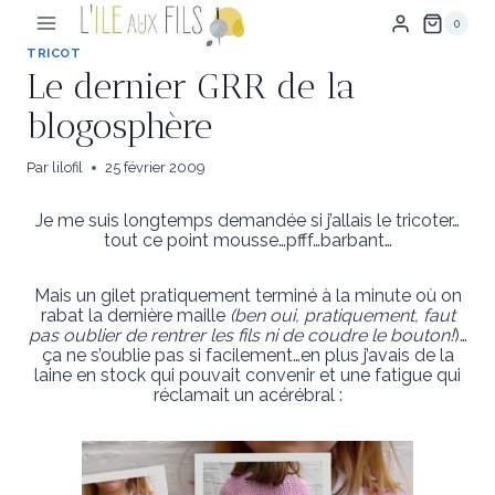
Aller
0
au
contenu
TRICOT
Le dernier GRR de la
blogosphère
Par
lilofil
25 février 2009
Je me suis longtemps demandée si j’allais le tricoter…
tout ce point mousse…pfff…barbant…
Mais un gilet pratiquement terminé à la minute où on
rabat la dernière maille
(ben oui, pratiquement, faut
pas oublier de rentrer les fils ni de coudre le bouton!
)…
ça ne s’oublie pas si facilement…en plus j’avais de la
laine en stock qui pouvait convenir et une fatigue qui
réclamait un acérébral :