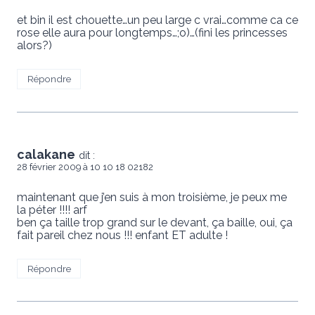
et bin il est chouette…un peu large c vrai…comme ca ce
rose elle aura pour longtemps…;o)…(fini les princesses
alors?)
Répondre
calakane
dit :
28 février 2009 à 10 10 18 02182
maintenant que j’en suis à mon troisième, je peux me
la péter !!!! arf
ben ça taille trop grand sur le devant, ça baille, oui, ça
fait pareil chez nous !!! enfant ET adulte !
Répondre