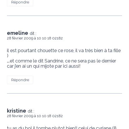
Répondre
emeline
dit :
28 février 2009 à 10 10 18 02182
il est pourtant chouette ce rose, il va très bien à ta fille
)
….et comme le dit Sandrine, ce ne sera pas le dernier
car j’en ai un qui mijote par ici aussi!
Répondre
kristine
dit :
28 février 2009 à 10 10 18 02182
tu as du bol il tombe plutot bien!! celui de cyriane (8