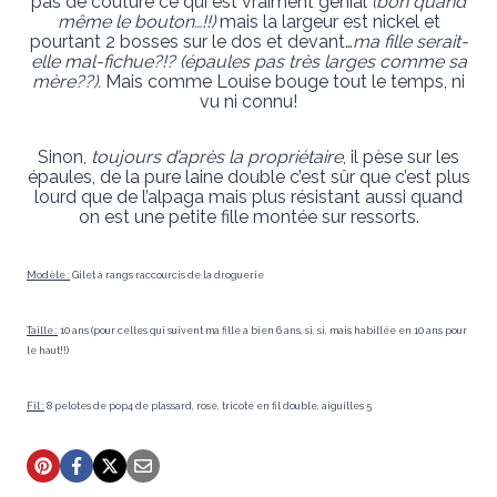
pas de couture ce qui est vraiment génial
(bon quand
même le bouton…!!)
mais la largeur est nickel et
pourtant 2 bosses sur le dos et devant…
ma fille serait-
elle mal-fichue?!? (épaules pas très larges comme sa
mère??).
Mais comme Louise bouge tout le temps, ni
vu ni connu!
Sinon,
toujours d’après la propriétaire
, il pèse sur les
épaules, de la pure laine double c’est sûr que c’est plus
lourd que de l’alpaga mais plus résistant aussi quand
on est une petite fille montée sur ressorts.
Modèle :
Gilet à rangs raccourcis de la droguerie
Taille :
10 ans (pour celles qui suivent ma fille a bien 6 ans, si, si, mais habillée en 10 ans pour
le haut!!)
Fil :
8 pelotes de pop4 de plassard, rose, tricoté en fil double, aiguilles 5