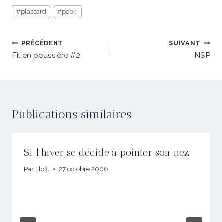
Étiquettes
#
plassard
#
pop4
de
la
publication :
Navigation
PRÉCÉDENT
SUIVANT
de
Fil en poussière #2
NSP
l’article
Publications similaires
Si l’hiver se décide à pointer son nez
Par
lilofil
27 octobre 2006