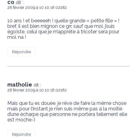
co
dit :
28 février 2009 à 10 10 18 02182
10 ans ! et beeeeeh ! quelle grande « petite fille » !
bref, il est bien mignon ce grr, sauf que moi, j’suis
égoïste, celui que je m’apprête à tricoter sera pour
moi, na !
Répondre
matholie
dit :
28 février 2009 à 10 10 18 02182
Mais que tu es douée, je rêve de faire la même chose
mais pour l’instant je n’en suis même pas à la moitié
d’une écharpe que personne ne portera tellement elle
est moche-)
Répondre