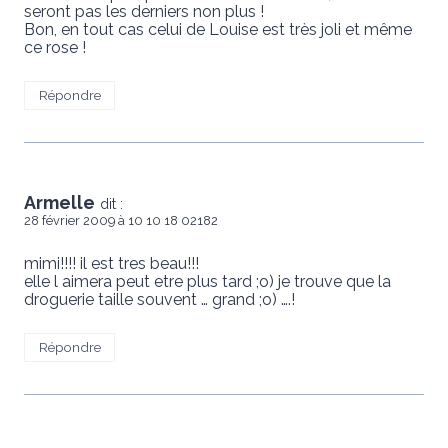
seront pas les derniers non plus !
Bon, en tout cas celui de Louise est très joli et même
ce rose !
Répondre
Armelle
dit :
28 février 2009 à 10 10 18 02182
mimi!!!! il est tres beau!!!
elle l aimera peut etre plus tard ;o) je trouve que la
droguerie taille souvent … grand ;o) ….!
Répondre