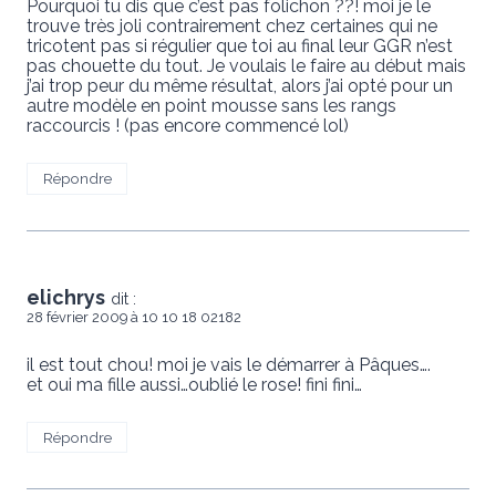
Pourquoi tu dis que c’est pas folichon ??! moi je le
trouve très joli contrairement chez certaines qui ne
tricotent pas si régulier que toi au final leur GGR n’est
pas chouette du tout. Je voulais le faire au début mais
j’ai trop peur du même résultat, alors j’ai opté pour un
autre modèle en point mousse sans les rangs
raccourcis ! (pas encore commencé lol)
Répondre
elichrys
dit :
28 février 2009 à 10 10 18 02182
il est tout chou! moi je vais le démarrer à Pâques….
et oui ma fille aussi…oublié le rose! fini fini…
Répondre