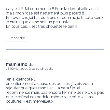
ca y est !! J’ai commencé !! Pour la demoiselle aussi.
mais mon rose est nettement plus pétard !!
En revanche,j’ai fait du 8 ans et comme je tricote serré,
je crains que ce ne soit un peu juste.
En tous cas, il est très chouette le tien !!
Répondre
mamiemo
dit :
28 février 2009 à 10 10 18 02182
j’en ai détricoté ….
un entièrement à cause des bosses, j’avais voulu
rajouter quelques rangs et … la cata ! je l’ai
recommencé mais pas encore terminé. Je ne crois pas
que je referai ce modèle, même si le côté « sans
coutures » est merveilleux !