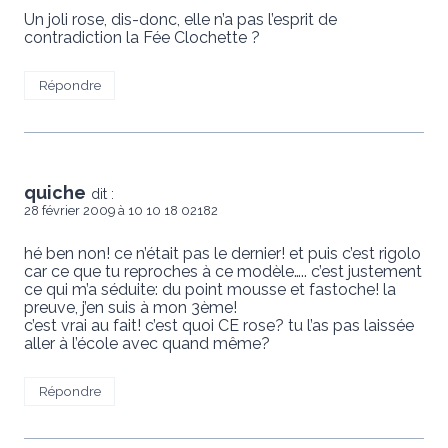
Un joli rose, dis-donc, elle n’a pas l’esprit de
contradiction la Fée Clochette ?
Répondre
quiche
dit :
28 février 2009 à 10 10 18 02182
hé ben non! ce n’était pas le dernier! et puis c’est rigolo
car ce que tu reproches à ce modèle….. c’est justement
ce qui m’a séduite: du point mousse et fastoche! la
preuve, j’en suis à mon 3ème!
c’est vrai au fait! c’est quoi CE rose? tu l’as pas laissée
aller à l’école avec quand même?
Répondre