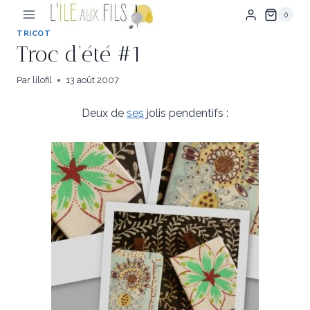
Aller
0
au
contenu
TRICOT
Troc d’été #1
Par
lilofil
13 août 2007
Deux de
ses
jolis pendentifs :