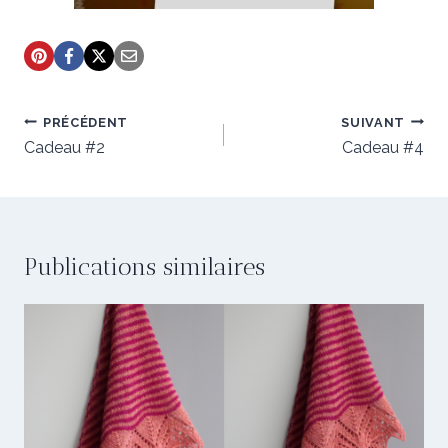
Navigation
PRÉCÉDENT
SUIVANT
de
Cadeau #2
Cadeau #4
l’article
Publications similaires