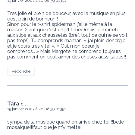
19 janvier 2007 à 20 08 39 01391
Très jolie et plein de douceur, avec la musique en plus,
c’est pein de bonheur!!!
Sinon pour le t-shirt spiderman, j’ai le même à la
maison (sauf que c’est un p’tit mec)mais je m’arrête
aux slips et aux chaussetes (bref, tout ce qui ne se voit
pas trop!). Tu comprends maman, « j’ai plein d’énergie
et je cours très vite! », « Oui, mon coeur, je
comprends… » Mais Margote ne comprend toujours
pas comment on peut aimer des choses aussi laides!!
Répondre
Tara
dit :
19 janvier 2007 à 20 08 39 01391
sympa de la musique quand on arrive chez toi!!!belle
mosaïque!!!faut que je m’y mette!