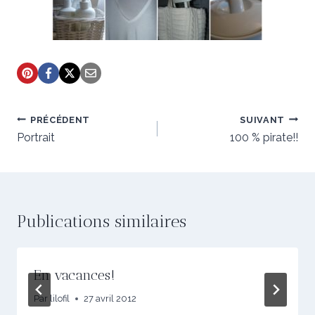
Navigation
PRÉCÉDENT
SUIVANT
de
Portrait
100 % pirate!!
l’article
Publications similaires
En vacances!
Par
lilofil
27 avril 2012