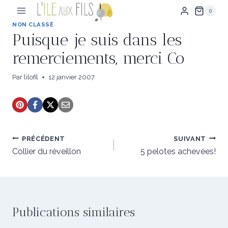
Aller
0
au
contenu
NON CLASSÉ
Puisque je suis dans les
remerciements, merci Co
Par
lilofil
12 janvier 2007
Navigation
PRÉCÉDENT
SUIVANT
de
Collier du réveillon
5 pelotes achevées!
l’article
Publications similaires