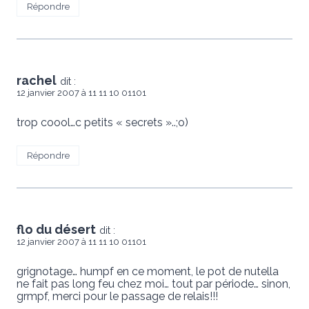
Répondre
rachel
dit :
12 janvier 2007 à 11 11 10 01101
trop coool…c petits « secrets »..;o)
Répondre
flo du désert
dit :
12 janvier 2007 à 11 11 10 01101
grignotage… humpf en ce moment, le pot de nutella
ne fait pas long feu chez moi… tout par période… sinon,
grmpf, merci pour le passage de relais!!!