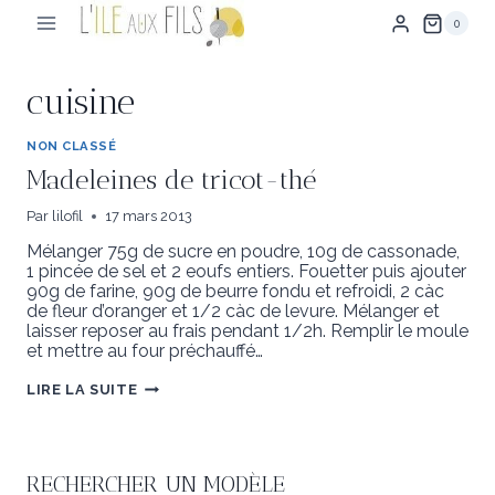
Aller
0
au
contenu
cuisine
NON CLASSÉ
Madeleines de tricot-thé
Par
lilofil
17 mars 2013
Mélanger 75g de sucre en poudre, 10g de cassonade,
1 pincée de sel et 2 eoufs entiers. Fouetter puis ajouter
90g de farine, 90g de beurre fondu et refroidi, 2 càc
de fleur d’oranger et 1/2 càc de levure. Mélanger et
laisser reposer au frais pendant 1/2h. Remplir le moule
et mettre au four préchauffé…
MADELEINES
LIRE LA SUITE
DE
TRICOT-
THÉ
RECHERCHER UN MODÈLE