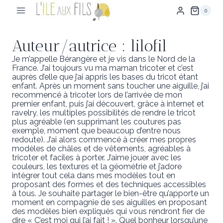
Aller
0
au
contenu
Auteur/autrice : lilofil
Je m’appelle Bérangère et je vis dans le Nord de la
France. J’ai toujours vu ma maman tricoter et c’est
auprès d’elle que j’ai appris les bases du tricot étant
enfant. Après un moment sans toucher une aiguille, j’ai
recommencé à tricoter lors de l’arrivée de mon
premier enfant, puis j’ai découvert, grâce à internet et
ravelry, les multiples possibilités de rendre le tricot
plus agréable (en supprimant les coutures pas
exemple, moment que beaucoup d’entre nous
redoute). J’ai alors commencé à créer mes propres
modèles de châles et de vêtements, agréables à
tricoter et faciles à porter. J’aime jouer avec les
couleurs, les textures et la géométrie et j’adore
intégrer tout cela dans mes modèles tout en
proposant des formes et des techniques accessibles
à tous. Je souhaite partager le bien-être qu’apporte un
moment en compagnie de ses aiguilles en proposant
des modèles bien expliqués qui vous rendront fier de
dire « C’est moi qui l’ai fait ! ». Quel bonheur lorsqu’une