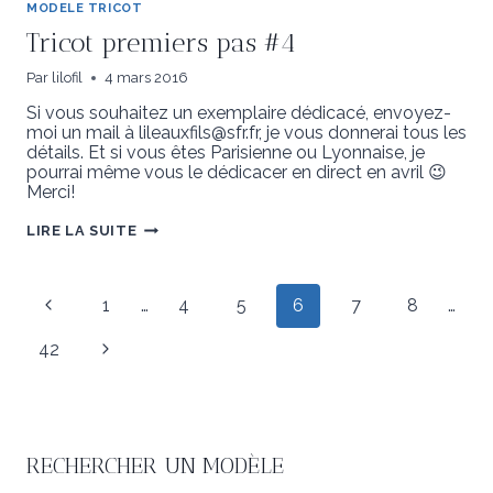
2
MODELE TRICOT
AVRIL
Tricot premiers pas #4
À
PARTIR
DE
Par
lilofil
4 mars 2016
14
À
Si vous souhaitez un exemplaire dédicacé, envoyez-
moi un mail à lileauxfils@sfr.fr, je vous donnerai tous les
détails. Et si vous êtes Parisienne ou Lyonnaise, je
pourrai même vous le dédicacer en direct en avril 😉
Merci!
TRICOT
LIRE LA SUITE
PREMIERS
PAS
#4
Navigation
Page
1
…
4
5
6
7
8
…
de
précédente
Page
42
page
suivante
RECHERCHER UN MODÈLE