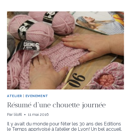
SAMEDI
À
LA
CABANE
ATELIER
|
EVENEMENT
Résumé d’une chouette journée
Par
lilofil
11 mai 2016
Il y avait du monde pour fêter les 30 ans des Editions
le Temps apprivoisé à l’atelier de Lyon! Un bel accueil,