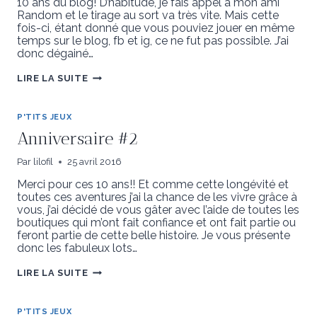
10 ans du blog! D’habitude, je fais appel à mon ami
Random et le tirage au sort va très vite. Mais cette
fois-ci, étant donné que vous pouviez jouer en même
temps sur le blog, fb et ig, ce ne fut pas possible. J’ai
donc dégainé…
ANNIVERSAIRE
LIRE LA SUITE
#3
P'TITS JEUX
Anniversaire #2
Par
lilofil
25 avril 2016
Merci pour ces 10 ans!! Et comme cette longévité et
toutes ces aventures j’ai la chance de les vivre grâce à
vous, j’ai décidé de vous gâter avec l’aide de toutes les
boutiques qui m’ont fait confiance et ont fait partie ou
feront partie de cette belle histoire. Je vous présente
donc les fabuleux lots…
ANNIVERSAIRE
LIRE LA SUITE
#2
P'TITS JEUX