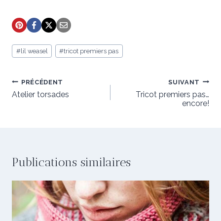
Étiquettes
#
lil weasel
#
tricot premiers pas
de
la
publication :
Navigation
PRÉCÉDENT
SUIVANT
de
Atelier torsades
Tricot premiers pas…
encore!
l’article
Publications similaires