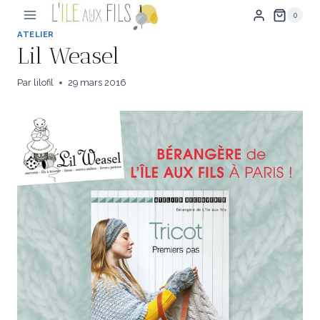
Aller
0
au
contenu
ATELIER
Lil Weasel
Par
lilofil
29 mars 2016