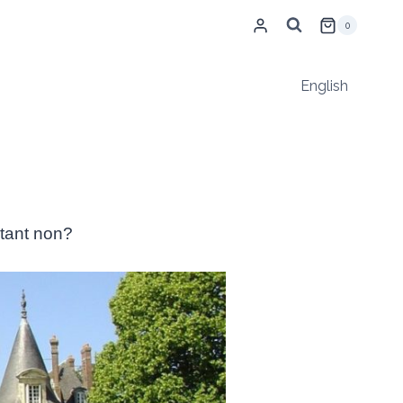
0
English
ntant non?