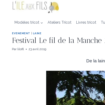
Aller
au
contenu
Modèles tricot
Ateliers Tricot
Livres tricot
Tu
EVENEMENT
|
LAINE
Festival Le fil de la Manche
Par
lilofil
23 avril 2019
De la lai