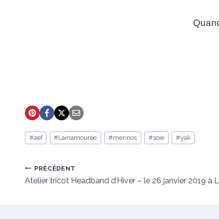
Quand
Étiquettes
#
aef
#
Lainamourée
#
merinos
#
soie
#
yak
de
la
publication :
Navigation
PRÉCÉDENT
de
Atelier tricot Headband d’Hiver – le 26 janvier 2019 à Li
l’article