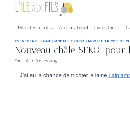
Aller
au
contenu
Modèles tricot
Ateliers Tricot
Livres tricot
Tu
EVENEMENT
|
LAINE
|
MODELE TRICOT
|
MODELE TRICOT DE C
Nouveau châle SEKOÏ pour l’
Par
lilofil
6 mars 2019
J’ai eu la chance de tricoter la laine
Lain’am