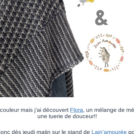
couleur mais j’ai découvert
Flora
, un mélange de mér
une tuerie de douceur!!
nc dès jeudi matin sur le stand de
Lain’amourée
po