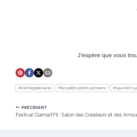
J’espère que vous trou
Étiquettes
#
l'échappée laine
#
les petits points parisiens
#
squirrel's y
de
la
publication :
Navigation
PRÉCÉDENT
de
Festival Clamart’Fil : Salon des Créateurs et des Amou
l’article