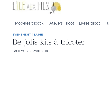
Aller
au
contenu
Modèles tricot
Ateliers Tricot
Livres tricot
Tu
EVENEMENT
|
LAINE
De jolis kits à tricoter
Par
lilofil
21 avril 2018