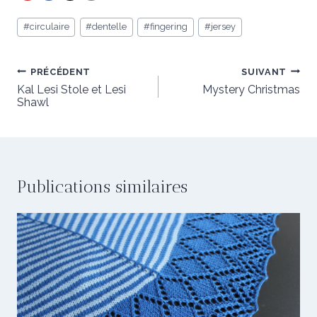
Étiquettes
#
circulaire
#
dentelle
#
fingering
#
jersey
de
la
publication :
Navigation
PRÉCÉDENT
SUIVANT
de
Kal Lesi Stole et Lesi
Mystery Christmas
Shawl
l’article
Publications similaires