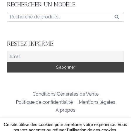
RECHERCHER UN MODÈLE
Recherche
Reche
pour :
RESTEZ INFORMÉ
Conditions Générales de Vente
Politique de confidentialité
Mentions légales
A propos
Ce site utilise des cookies pour améliorer votre expérience. Vous
© 2026 Créatrice de modèles tricot
pouvez accepter ou refuser l'utilisation de ces cookies.