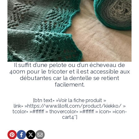
Il suffit d’une pelote ou d’un écheveau de
400m pour le tricoter et il est accessible aux
débutantes car la dentelle se retient
facilement.
[btn text= »Voir la fiche produit »
link= »https://www.lilofil.com/product/kiekko/ »
tcolor= »#ffffff » thovercolor= »#ffffff » icon= »icon-
cart4″]