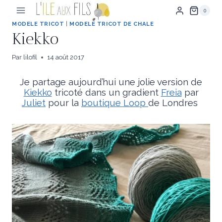
Aller
0
au
contenu
MODELE TRICOT
|
MODELE TRICOT DE CHALE
Kiekko
Par
lilofil
14 août 2017
Je partage aujourd’hui une jolie version de
Kiekko
tricoté dans un gradient
Freia
par
Juliet
pour la
boutique Loop
de Londres