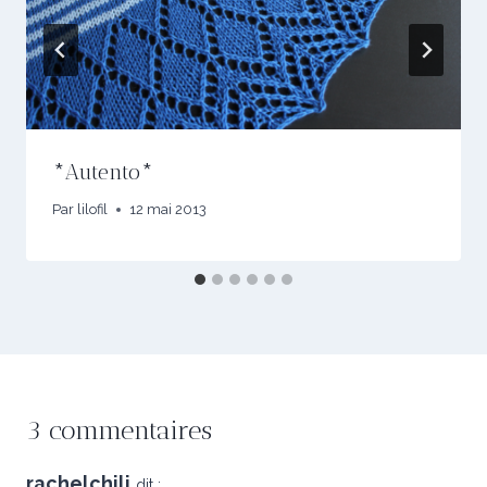
*Autento*
Par
lilofil
12 mai 2013
3 commentaires
rachelchili
dit :