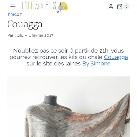
Aller
0
au
contenu
TRICOT
Couagga
Par
lilofil
1 février 2017
N’oubliez pas ce soir, à partir de 21h, vous
pourrez retrouver les kits du châle
Couagga
sur le site des laines
By Simone