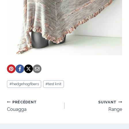
Étiquettes
#
hedgehogfibers
#
test knit
de
la
publication :
Navigation
PRÉCÉDENT
SUIVANT
de
Couagga
Range
l’article