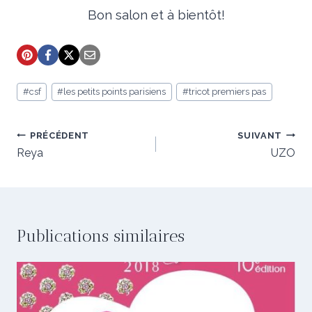
Bon salon et à bientôt!
Étiquettes
#
csf
#
les petits points parisiens
#
tricot premiers pas
de
la
publication :
Navigation
PRÉCÉDENT
SUIVANT
de
Reya
UZO
l’article
Publications similaires