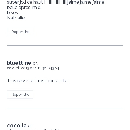
super joli ce haut !!!!!!!!!!!!!!!!!!! j’aime jaime j’aime !
belle après-midi
bises
Nathalie
Répondre
bluettine
dit :
26 avril 2013 à 11 11 36 04364
Très réussi et très bien porté.
Répondre
cocolia
dit :