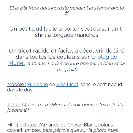
Et le p’tit frère qui s’incruste pendant la séance photo
😉
Un petit pull facile à porter seul ou sur un t-
shirt à longues manches
Un tricot rapide et facile, à découvrir décliné
dans toutes les couleurs sur
le blog de
Muriel
(à 10 ans, Louise ne jure que par le bleu et ça
me plait!)
Modèle :
Pull Kono
de
Kids tricot
, sans le petit noeud
dans le dos
Taille :
14 ans,
merci Muriel d’avoir poussé tes calculs
jusque là!
Fil :
4 pelotes d’Amande de Cheval Blanc, coloris
colvert,
un bleu plus pétrole que sur la photo mais