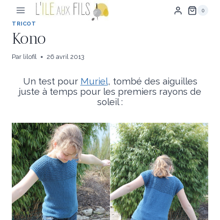
Aller
0
au
contenu
TRICOT
Kono
Par
lilofil
26 avril 2013
Un test pour
Muriel
, tombé des aiguilles
juste à temps pour les premiers rayons de
soleil :