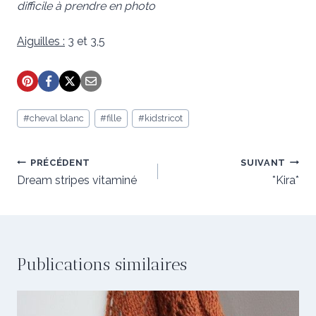
difficile à prendre en photo
Aiguilles :
3 et 3,5
Étiquettes
#
cheval blanc
#
fille
#
kidstricot
de
la
publication :
Navigation
PRÉCÉDENT
SUIVANT
de
Dream stripes vitaminé
*Kira*
l’article
Publications similaires