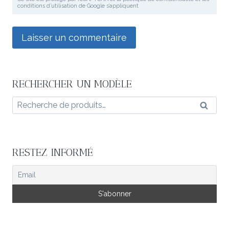
conditions d’utilisation de Google s’appliquent
RECHERCHER UN MODÈLE
Recherche
Reche
pour :
RESTEZ INFORMÉ