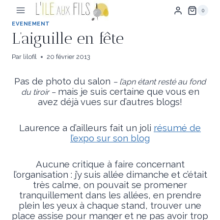
Aller
0
au
contenu
EVENEMENT
L’aiguille en fête
Par
lilofil
20 février 2013
Pas de photo du salon
– l’apn étant resté au fond
mais je suis certaine que vous en
du tiroir –
avez déjà vues sur d’autres blogs!
Laurence a d’ailleurs fait un joli
résumé de
l’expo sur son blog
Aucune critique à faire concernant
l’organisation : j’y suis allée dimanche et c’était
très calme, on pouvait se promener
tranquillement dans les allées, en prendre
plein les yeux à chaque stand, trouver une
place assise pour manger et ne pas avoir trop