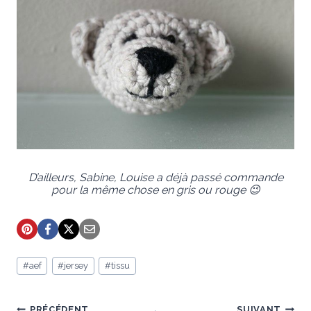
D’ailleurs, Sabine, Louise a déjà passé commande
pour la même chose en gris ou rouge 😉
Étiquettes
#
aef
#
jersey
#
tissu
de
la
publication :
PRÉCÉDENT
SUIVANT