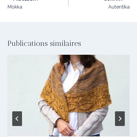
Navigation
de
Mokka
Autentika
l’article
Publications similaires