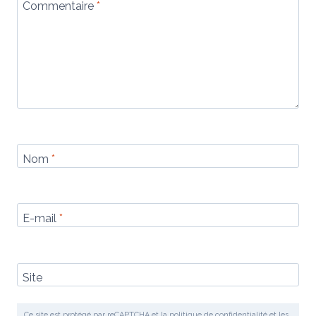
Commentaire
*
Nom
*
E-mail
*
Site
Ce site est protégé par reCAPTCHA et la politique de confidentialité et les