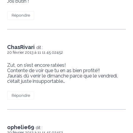
Joli butin !
Répondre
ChasRivari
dit :
20 février 2013 à 11 11 45 02452
Zut, on s’est encore ratées!
Contente de voir que tu en as bien profité!!
J’aurais dû venir le dimanche parce que le vendredi,
c’était juste insupportable…
Répondre
ophelie69
dit :
20 février 2013 à 11 11 45 02452