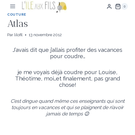
Aller
0
au
contenu
COUTURE
Atlas
Par
lilofil
13 novembre 2012
J’avais dit que j’allais profiter des vacances
pour coudre…
je me voyais déjà coudre pour Louise,
Théotime,
moi
…et finalement, pas grand
chose!
C’est dingue quand même ces enseignants qui sont
toujours en vacances et qui se plaignent de n’avoir
jamais de temps 😉