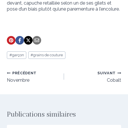
devant, capuche retaillée selon un de ses gilets et
pose d’un biais plutôt qu’une parementure à l’encolure.
Étiquettes
#
garçon
#
grains de couture
de
la
publication :
Navigation
PRÉCÉDENT
SUIVANT
de
Novembre
Cobalt
l’article
Publications similaires