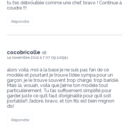
tu t’es débrouillée comme une chef, bravo ! Continue à
coudre !!!
Répondre
cocobricolle
dit :
14 novembre 2012 à 7 07 09 110911
alors voilà, moi à la base je ne suis pas fan de ce
modèle et pourtant je trouve l’idée sympa pour un
garçon, je le trouve souvent trop chargé, trop bariolé.
Mais là, wouah, voilà que j’aime ton modèle tout
particulièrement. Tu l’as suffisement simplifié pour
garder juste ce qu’il faut d’originalité pour qu’il soit
portable!! J’adore, bravo, et ton fils est bien mignon
dis!
Répondre