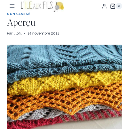
Aller
0
au
contenu
NON CLASSÉ
Aperçu
Par
lilofil
14 novembre 2011