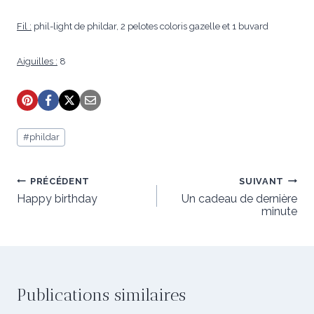
Fil :
phil-light de phildar, 2 pelotes coloris gazelle et 1 buvard
Aiguilles :
8
Étiquettes
#
phildar
de
la
publication :
Navigation
PRÉCÉDENT
SUIVANT
de
Happy birthday
Un cadeau de dernière
minute
l’article
Publications similaires