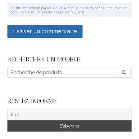
Ce site est protégé par reCAPTCHA et la politique de confidentialité et les
conditions d’utilisation de Google s’appliquent
RECHERCHER UN MODÈLE
Recherche
Reche
pour :
RESTEZ INFORMÉ