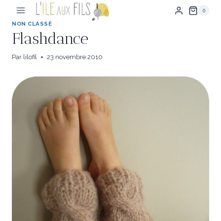
Aller
0
au
contenu
NON CLASSÉ
Flashdance
Par
lilofil
23 novembre 2010