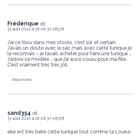
Frédérique
dit :
31 août 2010 à 18 06 37 08378
J’ai ce tissu dans mes stocks, c’est sûr et certain.
J’avais un doute avec le sac mais avec cette tunique je
le reconnais – je l’avais acheter pour faire une tunique …
J’adore ce modèle … que j’ai aussi cousu pour ma fille.
C’est vraiment très très joli.
Répondre
sand354
dit :
31 août 2010 à 18 06 37 08378
elle est très belle cette tunique tout comme ta Louise