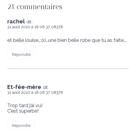
21 commentaires
rachel
dit :
31 août 2010 à 18 06 37 08378
et belle louise…;o)…une bien belle robe que tu as faite….
Répondre
Et-fée-mère
dit :
31 août 2010 à 18 06 37 08378
Trop tard j’ai vu)
C’est superbe!
Répondre