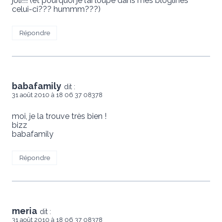
joli!!! (et pourquoi je l’ai loupé dans mes bloglines
celui-ci??? hummm???)
Répondre
babafamily
dit :
31 août 2010 à 18 06 37 08378
moi, je la trouve très bien !
bizz
babafamily
Répondre
meria
dit :
31 août 2010 à 18 06 37 08378