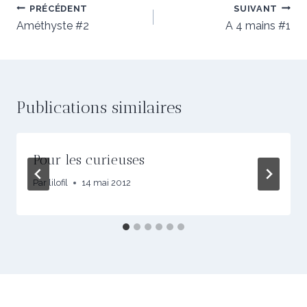
Navigation
PRÉCÉDENT
SUIVANT
de
Améthyste #2
A 4 mains #1
l’article
Publications similaires
Pour les curieuses
Par
lilofil
14 mai 2012