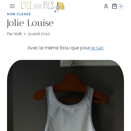
Aller
0
au
contenu
NON CLASSÉ
Jolie Louise
Par
lilofil
31 août 2010
Avec le même tissu que pour
le sac