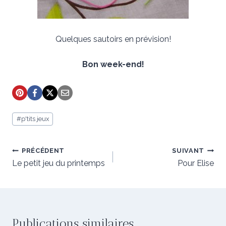
Quelques sautoirs en prévision!
Bon week-end!
Étiquettes
#
p'tits jeux
de
la
publication :
Navigation
PRÉCÉDENT
SUIVANT
de
Le petit jeu du printemps
Pour Elise
l’article
Publications similaires