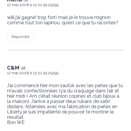
17 mai 2008 à 13 01 29 05295
wiiii j’ai gagné! trop fort! mais je le trouve mignon
comme tout ton lapinou, qu’est ce que tu racontes?
Répondre
C&M
dit :
17 mai 2008 à 13 01 29 05295
J’ai commencé hier mon sautoir avec les perles que tu
m’avais confectionnées (y’a du craquage dans l’air et
hier midi + Am c’était réunion copines et club bijoux à
la maison). J’arrive à passer deux rubans de satin
dedans. Alternées avec ma fabrication de perles en
Liberty je suis impatiente de pouvoir te montrer le
résultat.
Bon WE