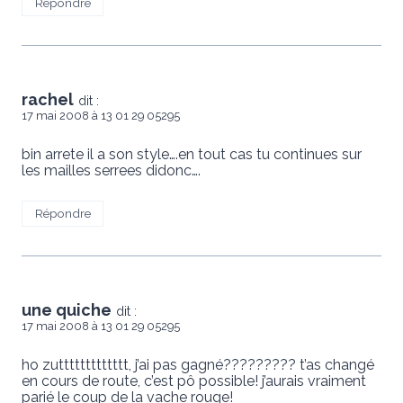
Répondre
rachel
dit :
17 mai 2008 à 13 01 29 05295
bin arrete il a son style….en tout cas tu continues sur
les mailles serrees didonc….
Répondre
une quiche
dit :
17 mai 2008 à 13 01 29 05295
ho zuttttttttttttt, j’ai pas gagné????????? t’as changé
en cours de route, c’est pô possible! j’aurais vraiment
parié le coup de la vache rouge!