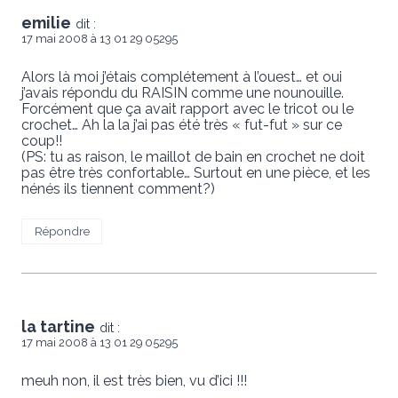
emilie
dit :
17 mai 2008 à 13 01 29 05295
Alors là moi j’étais complétement à l’ouest… et oui
j’avais répondu du RAISIN comme une nounouille.
Forcément que ça avait rapport avec le tricot ou le
crochet… Ah la la j’ai pas été très « fut-fut » sur ce
coup!!
(PS: tu as raison, le maillot de bain en crochet ne doit
pas être très confortable… Surtout en une pièce, et les
nénés ils tiennent comment?)
Répondre
la tartine
dit :
17 mai 2008 à 13 01 29 05295
meuh non, il est très bien, vu d’ici !!!