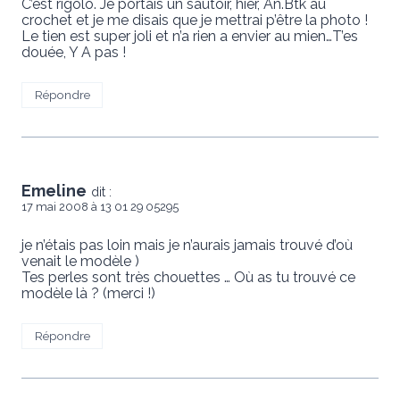
C’est rigolo. Je portais un sautoir, hier, An.Btk au
crochet et je me disais que je mettrai p’être la photo !
Le tien est super joli et n’a rien a envier au mien…T’es
douée, Y A pas !
Répondre
Emeline
dit :
17 mai 2008 à 13 01 29 05295
je n’étais pas loin mais je n’aurais jamais trouvé d’où
venait le modèle )
Tes perles sont très chouettes … Où as tu trouvé ce
modèle là ? (merci !)
Répondre