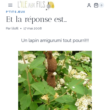
Aller
0
au
contenu
P'TITS JEUX
Et la réponse est…
Par
lilofil
17 mai 2008
Un lapin amigurumi tout pourri!!!