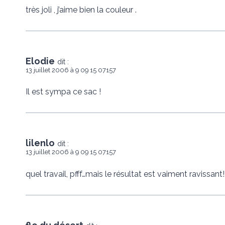
très joli , j’aime bien la couleur .
Elodie
dit :
13 juillet 2006 à 9 09 15 07157
Il est sympa ce sac !
lilenlo
dit :
13 juillet 2006 à 9 09 15 07157
quel travail, pfff…mais le résultat est vaiment ravissant!