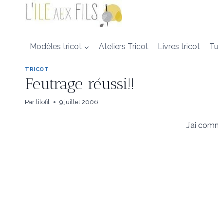
Aller
au
contenu
Modèles tricot
Ateliers Tricot
Livres tricot
Tu
TRICOT
Feutrage réussi!!
Par
lilofil
9 juillet 2006
J’ai com