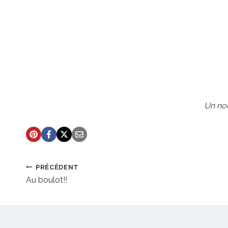
Un nou
Navigation
PRÉCÉDENT
de
Au boulot!!
l’article