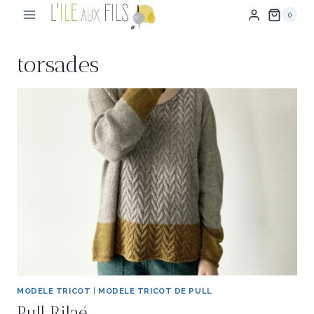
Aller
0
au
contenu
torsades
MODELE TRICOT
|
MODELE TRICOT DE PULL
Pull Rilaé