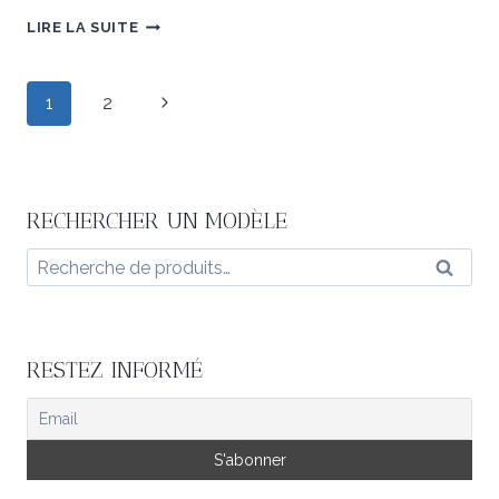
A
LIRE LA SUITE
LA
CHASSE
AUX
COCCINELLES
Navigation
Page
1
2
de
suivante
page
RECHERCHER UN MODÈLE
Recherche
Reche
pour :
RESTEZ INFORMÉ