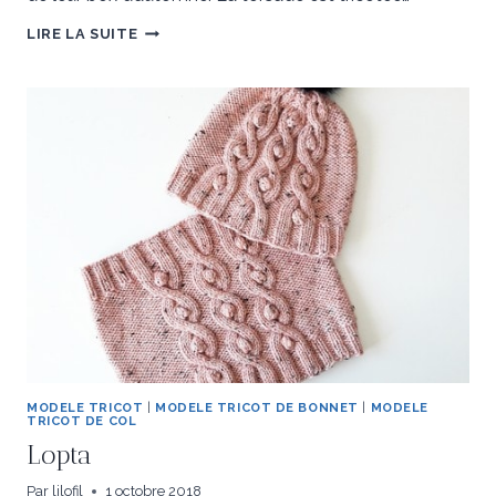
ARALIE
LIRE LA SUITE
–
BOX
D’AUTOMNE
‘LE
CHAT
QUI
TRICOTE’
MODELE TRICOT
|
MODELE TRICOT DE BONNET
|
MODELE
TRICOT DE COL
Lopta
Par
lilofil
1 octobre 2018