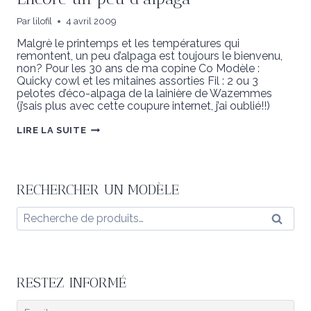
Par
lilofil
4 avril 2009
Malgrè le printemps et les températures qui
remontent, un peu d’alpaga est toujours le bienvenu,
non? Pour les 30 ans de ma copine Co Modèle :
Quicky cowl et les mitaines assorties Fil : 2 ou 3
pelotes d’éco-alpaga de la lainière de Wazemmes
(j’sais plus avec cette coupure internet, j’ai oublié!!)
ENCORE
LIRE LA SUITE
UN
PEU
D’ALPAGA
RECHERCHER UN MODÈLE
Recherche
Reche
pour :
RESTEZ INFORMÉ