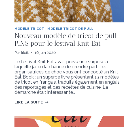
MODELE TRICOT
|
MODELE TRICOT DE PULL
Nouveau modèle de tricot de pull
PINS pour le festival Knit Eat
Par
lilofil
16 juin 2020
Le festival Knit Eat avait prévu une surprise à
laquelle j’ai eu la chance de prendre part : les
organisatrices de choc vous ont concocté un Knit
Eat Book : un superbe livre présentant 13 modèles
de tricot en français, traduits également en anglais,
des reportages et des recettes de cuisine. La
démarche était intéressante…
NOUVEAU
LIRE LA SUITE
MODÈLE
DE
TRICOT
DE
PULL
PINS