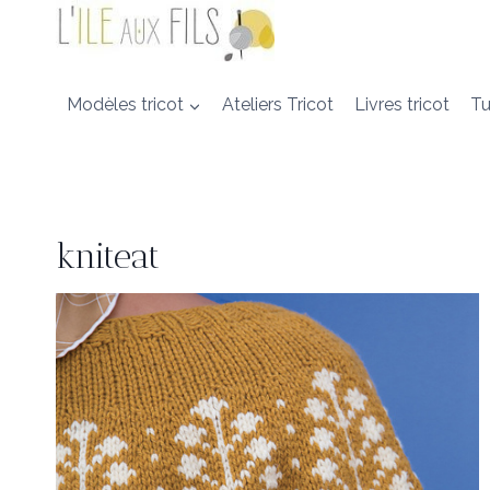
Aller
au
contenu
Modèles tricot
Ateliers Tricot
Livres tricot
Tu
kniteat