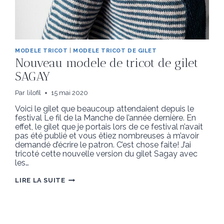
MODELE TRICOT
|
MODELE TRICOT DE GILET
Nouveau modele de tricot de gilet
SAGAY
Par
lilofil
15 mai 2020
Voici le gilet que beaucoup attendaient depuis le
festival Le fil de la Manche de l’année dernière. En
effet, le gilet que je portais lors de ce festival n’avait
pas été publié et vous êtiez nombreuses à m’avoir
demandé d’écrire le patron. C’est chose faite! J’ai
tricoté cette nouvelle version du gilet Sagay avec
les…
NOUVEAU
LIRE LA SUITE
MODELE
DE
TRICOT
DE
GILET
SAGAY