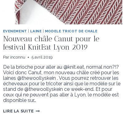
EVENEMENT
|
LAINE
|
MODELE TRICOT DE CHALE
Nouveau châle Canut pour le
festival KnitEat Lyon 2019
Par
inconnu
5 avril 2019
De la brioche pour aller au @knit.eat, normal non?!?
Voici donc Canut, mon nouveau châle créé pour les
laines @thewoollyskein . Vous pourrez retrouver les
écheveaux pour le tricoter ainsi que le modèle sur le
stand de @thewoollyskein ce week-end. Et pour
ceux qui ne peuvent pas aller à Lyon, le modèle est
disponible sur…
NOUVEAU
LIRE LA SUITE
CHÂLE
CANUT
POUR
LE
FESTIVAL
KNITEAT