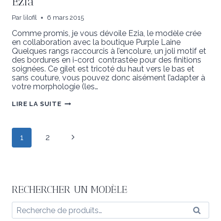
Ezia
Par
lilofil
6 mars 2015
Comme promis, je vous dévoile Ezia, le modèle crée
en collaboration avec la boutique Purple Laine
Quelques rangs raccourcis à l’encolure, un joli motif et
des bordures en i-cord contrastée pour des finitions
soignées. Ce gilet est tricoté du haut vers le bas et
sans couture, vous pouvez donc aisément l’adapter à
votre morphologie (les…
EZIA
LIRE LA SUITE
Navigation
Page
1
2
de
suivante
page
RECHERCHER UN MODÈLE
Recherche
Reche
pour :