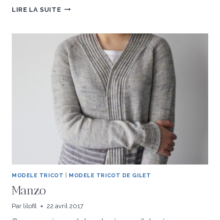
RÉSUMÉ
LIRE LA SUITE
EN
IMAGES
DU
LOT
ET
LA
LAINE
MODELE TRICOT
|
MODELE TRICOT DE GILET
Manzo
Par
lilofil
22 avril 2017