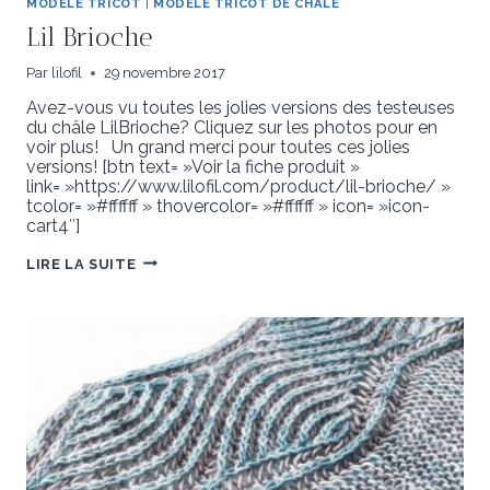
MODELE TRICOT
|
MODELE TRICOT DE CHALE
Lil Brioche
Par
lilofil
29 novembre 2017
Avez-vous vu toutes les jolies versions des testeuses
du châle LilBrioche? Cliquez sur les photos pour en
voir plus! Un grand merci pour toutes ces jolies
versions! [btn text= »Voir la fiche produit »
link= »https://www.lilofil.com/product/lil-brioche/ »
tcolor= »#ffffff » thovercolor= »#ffffff » icon= »icon-
cart4″]
LIL
LIRE LA SUITE
BRIOCHE