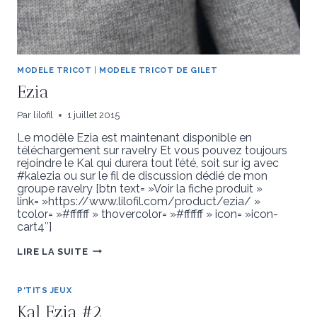
MODELE TRICOT
|
MODELE TRICOT DE GILET
Ezia
Par
lilofil
1 juillet 2015
Le modèle Ezia est maintenant disponible en
téléchargement sur ravelry Et vous pouvez toujours
rejoindre le Kal qui durera tout l’été, soit sur ig avec
#kalezia ou sur le fil de discussion dédié de mon
groupe ravelry [btn text= »Voir la fiche produit »
link= »https://www.lilofil.com/product/ezia/ »
tcolor= »#ffffff » thovercolor= »#ffffff » icon= »icon-
cart4″]
EZIA
LIRE LA SUITE
P'TITS JEUX
Kal Ezia #2