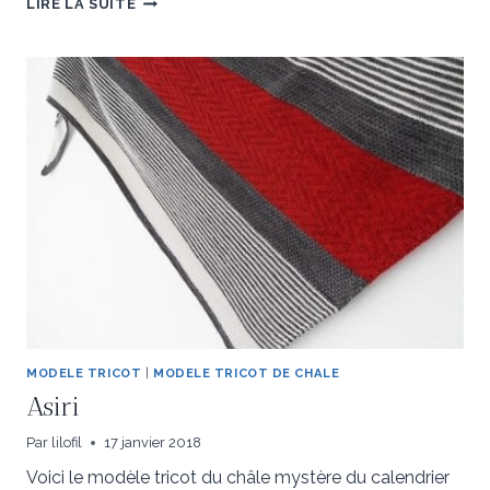
LIRE LA SUITE
–
BOX
D’AUTOMNE
‘LE
CHAT
QUI
TRICOTE’
MODELE TRICOT
|
MODELE TRICOT DE CHALE
Asiri
Par
lilofil
17 janvier 2018
Voici le modèle tricot du châle mystère du calendrier