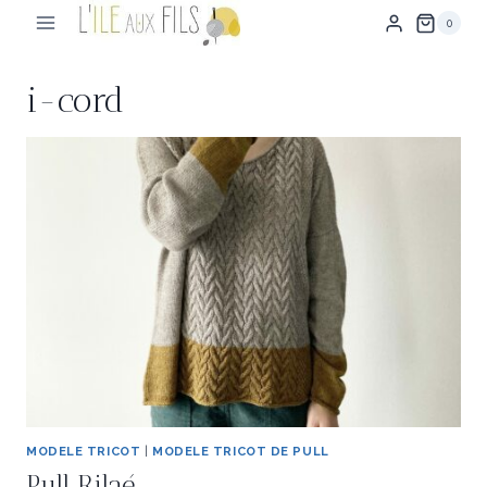
Aller
0
au
contenu
i-cord
MODELE TRICOT
|
MODELE TRICOT DE PULL
Pull Rilaé