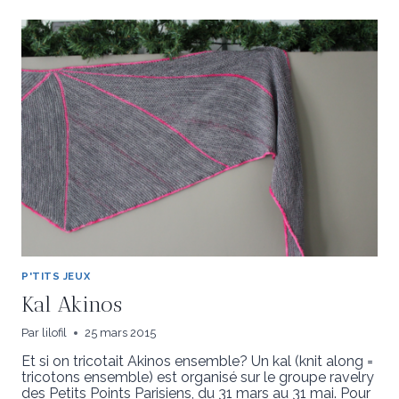
P'TITS JEUX
Kal Akinos
Par
lilofil
25 mars 2015
Et si on tricotait Akinos ensemble? Un kal (knit along =
tricotons ensemble) est organisé sur le groupe ravelry
des Petits Points Parisiens, du 31 mars au 31 mai. Pour