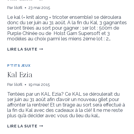
Par
lilofil
23 mai 2015
Le kal (= knit along = tricoter ensemble) se déroulera
donc du 1er juin au 31 août. A la fin du Kal, 3 gagnantes
seront tirées au sort pour gagner : 1er lot : 500m de
Purple Chinée ou de Holst Garn Supersoft et 3
modèles au choix parmi les miens 2ème lot : 2…
KAL
LIRE LA SUITE
EZIA
#2
P'TITS JEUX
Kal Ezia
Par
lilofil
19 mai 2015
Tentées par un KAL Ezia? Ce KAL se déroulerait du
1er juin au 31 août afin d’avoir un nouveau gilet pour
affronter la rentrée! Et un tirage au sort sera effectué à
la fin du Kal avec des cadeaux à la clé! Il ne me reste
plus qu’à décider avec vous du lieu du kal…
KAL
LIRE LA SUITE
EZIA