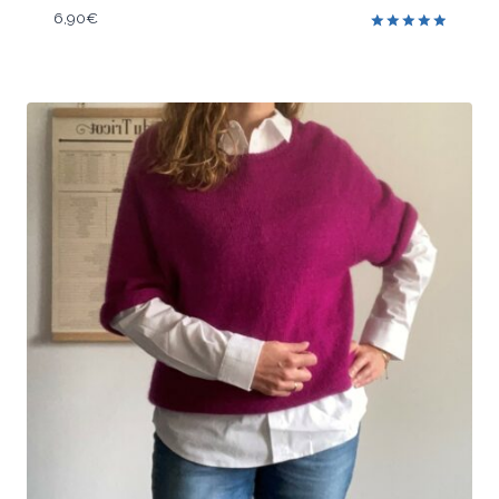
6,90
€
Note
5.00
sur 5