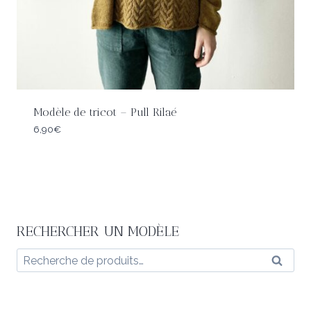
Modèle de tricot – Pull Rilaé
6,90
€
RECHERCHER UN MODÈLE
Recherche
Reche
pour :