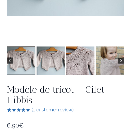
Modèle de tricot – Gilet
Hibbis
(
1
customer review)
5.00
5
1
out of
based on
6,90
€
customer