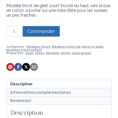
rating
Modèle tricot de gilet court tricoté du haut vers le bas
en coton, à porter sur une robe d’été pour les soirées
un peu fraîches.
quantité
Commander
de
Modèle
de
tricot
Catégories :
Modèles tricot
,
Modèles tricot de gilets et pulls
,
Modèles tricot enfant
-
Étiquettes :
aran
,
côtes
,
dentelle
,
jersey
,
Lana grosso
Gilet
Hibbis
Description
Informations complémentaires
Reviews(1)
Description