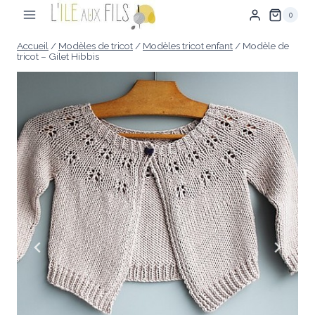
Aller
0
au
contenu
Accueil
/
Modèles de tricot
/
Modèles tricot enfant
/
Modèle de
tricot – Gilet Hibbis