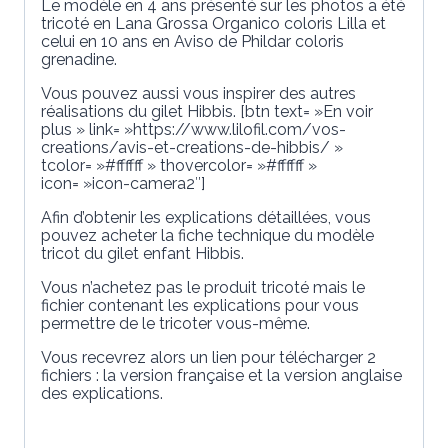
Le modèle en 4 ans présenté sur les photos a été
tricoté en Lana Grossa Organico coloris Lilla et
celui en 10 ans en Aviso de Phildar coloris
grenadine.
Vous pouvez aussi vous inspirer des autres
réalisations du gilet Hibbis. [btn text= »En voir
plus » link= »https://www.lilofil.com/vos-
creations/avis-et-creations-de-hibbis/ »
tcolor= »#ffffff » thovercolor= »#ffffff »
icon= »icon-camera2″]
Afin d’obtenir les explications détaillées, vous
pouvez acheter la fiche technique du modèle
tricot du gilet enfant Hibbis.
Vous n’achetez pas le produit tricoté mais le
fichier contenant les explications pour vous
permettre de le tricoter vous-même.
Vous recevrez alors un lien pour télécharger 2
fichiers : la version française et la version anglaise
des explications.