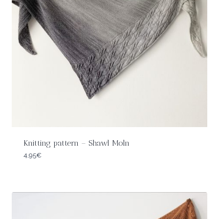
Knitting pattern – Shawl Moln
4,95
€