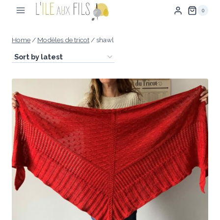
Skip
0
to
content
Home
/
Modèles de tricot
/
shawl