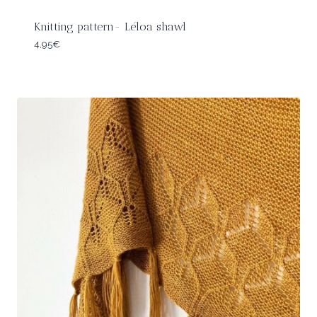
Knitting pattern- Léloa shawl
4,95
€