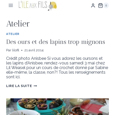
Aller
0
au
contenu
Atelier
ATELIER
Des ours et des lapins trop mignons
Par
lilofil
21 avril 2014
Crédit photo Anisbee Si vous adorez les oursons et
les lapins d’Anisbee, rendez-vous samedi 3 mai chez
Lil Weasel pour un cours de crochet donné par Sabine
elle-même, la classe, non?! Tous les renseignements
sont ici.
DES
LIRE LA SUITE
OURS
ET
DES
LAPINS
TROP
MIGNONS