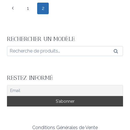
Navigation
Page
1
2
de
précédente
page
RECHERCHER UN MODÈLE
Recherche
Reche
pour :
RESTEZ INFORMÉ
Conditions Générales de Vente