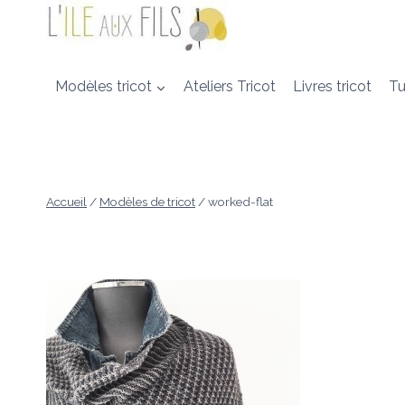
Aller
au
contenu
Modèles tricot
Ateliers Tricot
Livres tricot
Tu
Accueil
/
Modèles de tricot
/
worked-flat