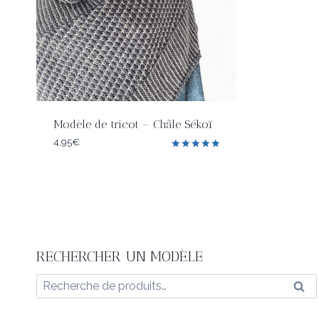
Modèle de tricot – Châle Sékoï
4,95
€
Note
5.00
sur 5
RECHERCHER UN MODÈLE
Recherche
Rec
pour :