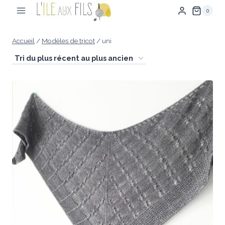
Aller
0
au
contenu
Accueil
/
Modèles de tricot
/
uni